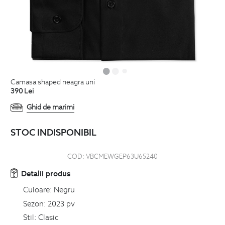
camasa shaped neagra uni
390
Lei
Ghid de marimi
STOC INDISPONIBIL
COD:
VBCMEWGEP63U65240
Detalii produs
Culoare:
Negru
Sezon:
2023 pv
Stil:
Clasic