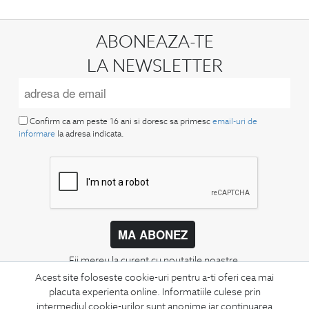
ABONEAZA-TE
LA NEWSLETTER
Confirm ca am peste 16 ani si doresc sa primesc
email-uri de
informare
la adresa indicata.
MA ABONEZ
Fii mereu la curent cu noutatile noastre,
oferte speciale si trenduri in moda masculina.
Acest site foloseste cookie-uri pentru a-ti oferi cea mai
placuta experienta online. Informatiile culese prin
intermediul cookie-urilor sunt anonime iar continuarea
CONCIERGE