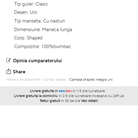
Tip guler:
Clasic
Desen:
Uni
Tip manseta:
Cu nasturi
Dimensiune:
Maneca lunga
Corp:
Shaped
Compozitie:
100%bumbac
Opinia cumparatorului
Share
Haine si Incaltaminte
Camasi barbati
Camasa shaped neagra uni
Livrare gratuita in
easy
box
in 1-5 zile lucratoare.
`
Livrare gratuita la domiciliu
in 2-5 zile lucratoare incepand cu 249 Lei
Retur gratuit
in 30 de zile
Vezi detalii