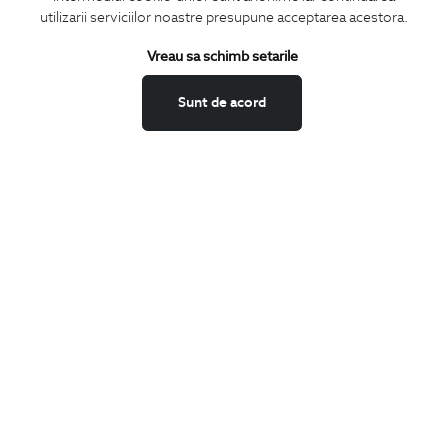
utilizarii serviciilor noastre presupune acceptarea acestora.
Termeni si conditii
Schimburi si retur
Vreau sa schimb setarile
Securitatea datelor
Sunt de acord
Feedback site
ANPC
SOL
BIGOTTI
Contact
Magazine
Cariere
Intrebari frecvente
Preturi retusuri
Sitemap
SHARE