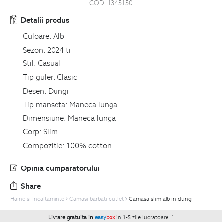
COD:
1345150
Detalii produs
Culoare:
Alb
Sezon:
2024 ti
Stil:
Casual
Tip guler:
Clasic
Desen:
Dungi
Tip manseta:
Maneca lunga
Dimensiune:
Maneca lunga
Corp:
Slim
Compozitie:
100% cotton
Opinia cumparatorului
Share
Haine si Incaltaminte
Camasi barbati outlet
Camasa slim alb in dungi
Livrare gratuita in
easy
box
in 1-5 zile lucratoare.
`