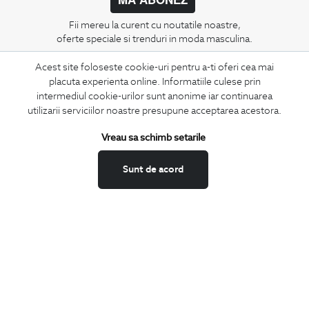
Fii mereu la curent cu noutatile noastre,
oferte speciale si trenduri in moda masculina.
Acest site foloseste cookie-uri pentru a-ti oferi cea mai
CONCIERGE
placuta experienta online. Informatiile culese prin
Termeni si conditii
intermediul cookie-urilor sunt anonime iar continuarea
Schimburi si retur
utilizarii serviciilor noastre presupune acceptarea acestora.
Securitatea datelor
Vreau sa schimb setarile
Feedback site
ANPC
Sunt de acord
SOL
BIGOTTI
Contact
Magazine
Cariere
Intrebari frecvente