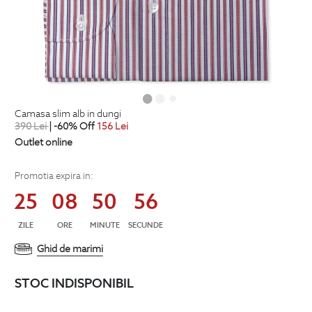
camasa slim alb in dungi
390
Lei
| -60% Off
156
Lei
Outlet online
Promotia expira in:
25
08
50
55
ZILE
ORE
MINUTE
SECUNDE
Ghid de marimi
STOC INDISPONIBIL