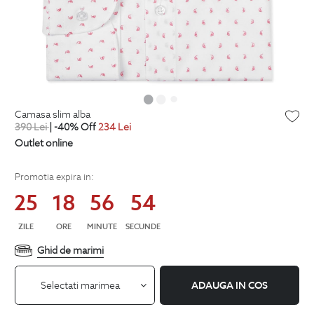
camasa slim alba
390
Lei
| -40% Off
234
Lei
Outlet online
Promotia expira in:
25
18
56
53
ZILE
ORE
MINUTE
SECUNDE
Ghid de marimi
Selectati marimea
ADAUGA IN COS