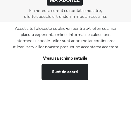
Fii mereu la curent cu noutatile noastre,
oferte speciale si trenduri in moda masculina.
Acest site foloseste cookie-uri pentru a-ti oferi cea mai
CONCIERGE
placuta experienta online. Informatiile culese prin
Termeni si conditii
intermediul cookie-urilor sunt anonime iar continuarea
Schimburi si retur
utilizarii serviciilor noastre presupune acceptarea acestora.
Securitatea datelor
Vreau sa schimb setarile
Feedback site
ANPC
Sunt de acord
SOL
BIGOTTI
Contact
Magazine
Cariere
Intrebari frecvente