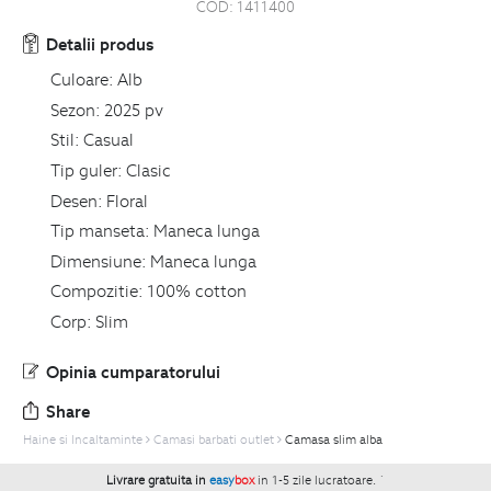
COD:
1411400
Detalii produs
Culoare:
Alb
Sezon:
2025 pv
Stil:
Casual
Tip guler:
Clasic
Desen:
Floral
Tip manseta:
Maneca lunga
Dimensiune:
Maneca lunga
Compozitie:
100% cotton
Corp:
Slim
Opinia cumparatorului
Share
Haine si Incaltaminte
Camasi barbati outlet
Camasa slim alba
Livrare gratuita in
easy
box
in 1-5 zile lucratoare.
`