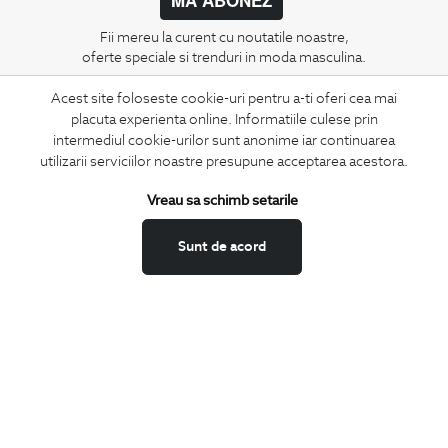
Fii mereu la curent cu noutatile noastre,
oferte speciale si trenduri in moda masculina.
Acest site foloseste cookie-uri pentru a-ti oferi cea mai
CONCIERGE
placuta experienta online. Informatiile culese prin
Termeni si conditii
intermediul cookie-urilor sunt anonime iar continuarea
Schimburi si retur
utilizarii serviciilor noastre presupune acceptarea acestora.
Securitatea datelor
Vreau sa schimb setarile
Feedback site
ANPC
Sunt de acord
SOL
BIGOTTI
Contact
Magazine
Cariere
Intrebari frecvente