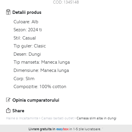
COD:
1345148
Detalii produs
Culoare:
Alb
Sezon:
2024 ti
Stil:
Casual
Tip guler:
Clasic
Desen:
Dungi
Tip manseta:
Maneca lunga
Dimensiune:
Maneca lunga
Corp:
Slim
Compozitie:
100% cotton
Opinia cumparatorului
Share
Haine si Incaltaminte
Camasi barbati outlet
Camasa slim alba in dungi
Livrare gratuita in
easy
box
in 1-5 zile lucratoare.
`