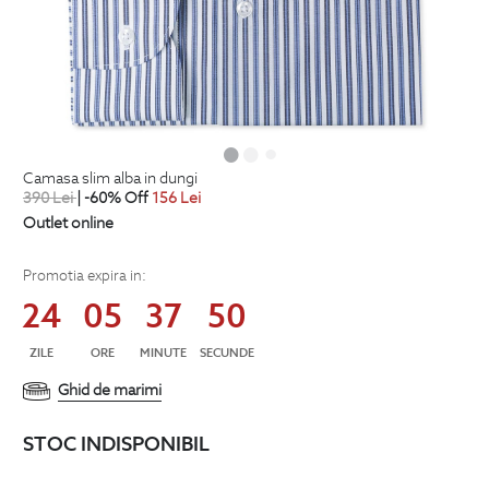
camasa slim alba in dungi
390
Lei
| -60% Off
156
Lei
Outlet online
Promotia expira in:
24
05
37
49
ZILE
ORE
MINUTE
SECUNDE
Ghid de marimi
STOC INDISPONIBIL