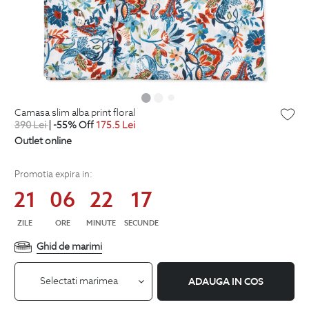
camasa slim alba print floral
390
Lei
| -55% Off
175.5
Lei
Outlet online
Promotia expira in:
21
06
22
16
ZILE
ORE
MINUTE
SECUNDE
Ghid de marimi
Selectati marimea
ADAUGA IN COS