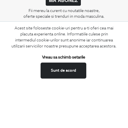
Fii mereu la curent cu noutatile noastre,
oferte speciale si trenduri in moda masculina.
Acest site foloseste cookie-uri pentru a-ti oferi cea mai
CONCIERGE
placuta experienta online. Informatiile culese prin
Termeni si conditii
intermediul cookie-urilor sunt anonime iar continuarea
Schimburi si retur
utilizarii serviciilor noastre presupune acceptarea acestora.
Securitatea datelor
Vreau sa schimb setarile
Feedback site
ANPC
Sunt de acord
SOL
BIGOTTI
Contact
Magazine
Cariere
Intrebari frecvente