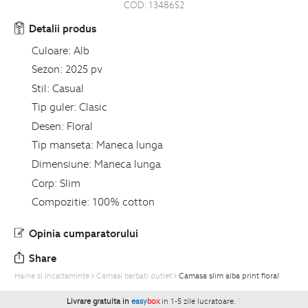
COD:
1348652
Detalii produs
Culoare:
Alb
Sezon:
2025 pv
Stil:
Casual
Tip guler:
Clasic
Desen:
Floral
Tip manseta:
Maneca lunga
Dimensiune:
Maneca lunga
Corp:
Slim
Compozitie:
100% cotton
Opinia cumparatorului
Share
Haine si Incaltaminte
Camasi barbati outlet
Camasa slim alba print floral
Livrare gratuita in
easy
box
in 1-5 zile lucratoare.
`