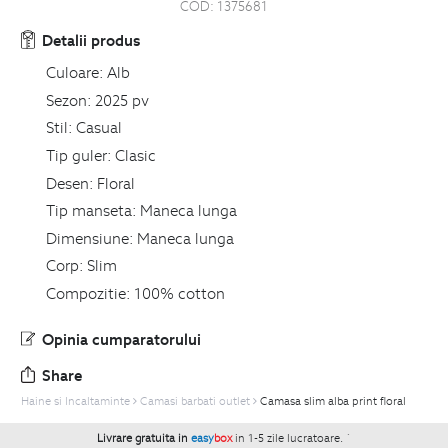
COD:
1375681
Detalii produs
Culoare:
Alb
Sezon:
2025 pv
Stil:
Casual
Tip guler:
Clasic
Desen:
Floral
Tip manseta:
Maneca lunga
Dimensiune:
Maneca lunga
Corp:
Slim
Compozitie:
100% cotton
Opinia cumparatorului
Share
Haine si Incaltaminte
Camasi barbati outlet
Camasa slim alba print floral
Livrare gratuita in
easy
box
in 1-5 zile lucratoare.
`