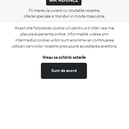
Fii mereu la curent cu noutatile noastre,
oferte speciale si trenduri in moda masculina.
Acest site foloseste cookie-uri pentru a-ti oferi cea mai
CONCIERGE
placuta experienta online. Informatiile culese prin
Termeni si conditii
intermediul cookie-urilor sunt anonime iar continuarea
Schimburi si retur
utilizarii serviciilor noastre presupune acceptarea acestora.
Securitatea datelor
Vreau sa schimb setarile
Feedback site
ANPC
Sunt de acord
SOL
BIGOTTI
Contact
Magazine
Cariere
Intrebari frecvente