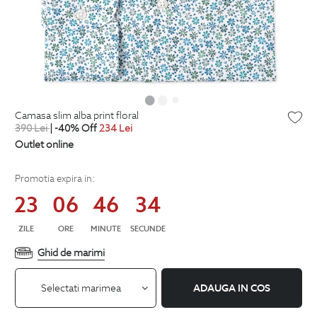
camasa slim alba print floral
390
Lei
| -40% Off
234
Lei
Outlet online
Promotia expira in:
23
06
46
34
ZILE
ORE
MINUTE
SECUNDE
Ghid de marimi
Selectati marimea
ADAUGA IN COS