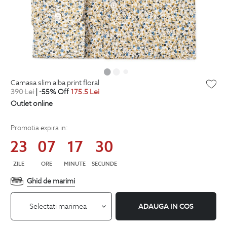
camasa slim alba print floral
390
Lei
| -55% Off
175.5
Lei
Outlet online
Promotia expira in:
23
07
17
29
ZILE
ORE
MINUTE
SECUNDE
Ghid de marimi
Selectati marimea
ADAUGA IN COS