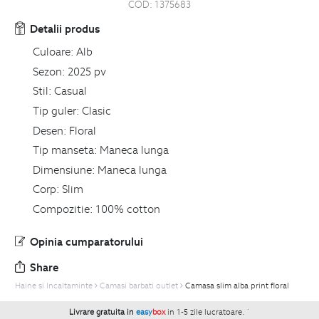
COD:
1375683
Detalii produs
Culoare:
Alb
Sezon:
2025 pv
Stil:
Casual
Tip guler:
Clasic
Desen:
Floral
Tip manseta:
Maneca lunga
Dimensiune:
Maneca lunga
Corp:
Slim
Compozitie:
100% cotton
Opinia cumparatorului
Share
Haine si Incaltaminte
Camasi barbati outlet
Camasa slim alba print floral
Livrare gratuita in
easy
box
in 1-5 zile lucratoare.
`