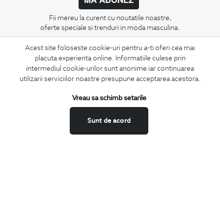
Fii mereu la curent cu noutatile noastre,
oferte speciale si trenduri in moda masculina.
Acest site foloseste cookie-uri pentru a-ti oferi cea mai
CONCIERGE
placuta experienta online. Informatiile culese prin
Termeni si conditii
intermediul cookie-urilor sunt anonime iar continuarea
Schimburi si retur
utilizarii serviciilor noastre presupune acceptarea acestora.
Securitatea datelor
Vreau sa schimb setarile
Feedback site
ANPC
Sunt de acord
SOL
BIGOTTI
Contact
Magazine
Cariere
Intrebari frecvente