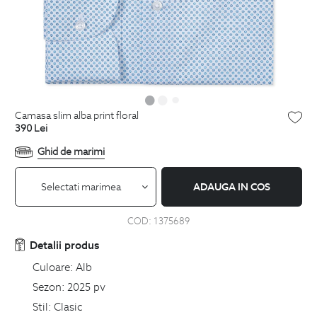
camasa slim alba print floral
390
Lei
Ghid de marimi
Selectati marimea
ADAUGA IN COS
COD:
1375689
Detalii produs
Culoare:
Alb
Sezon:
2025 pv
Stil:
Clasic