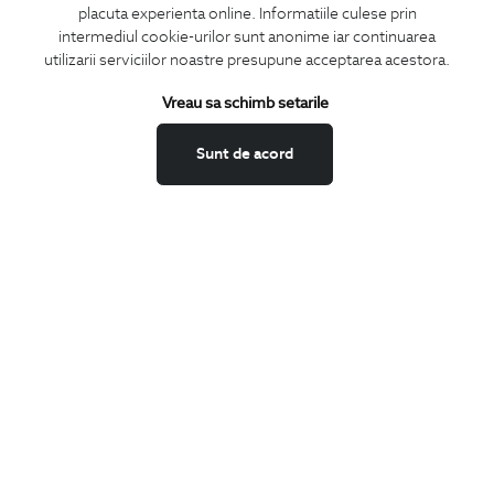
placuta experienta online. Informatiile culese prin
CONCIERGE
intermediul cookie-urilor sunt anonime iar continuarea
Termeni si conditii
utilizarii serviciilor noastre presupune acceptarea acestora.
Schimburi si retur
Vreau sa schimb setarile
Securitatea datelor
Feedback site
Sunt de acord
ANPC
SOL
BIGOTTI
Contact
Magazine
Cariere
Intrebari frecvente
Preturi retusuri
Sitemap