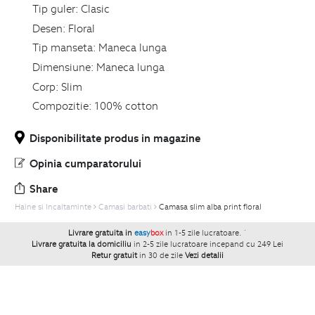
Tip guler:
Clasic
Desen:
Floral
Tip manseta:
Maneca lunga
Dimensiune:
Maneca lunga
Corp:
Slim
Compozitie:
100% cotton
Disponibilitate produs in magazine
Opinia cumparatorului
Share
Haine si Incaltaminte
Camasi barbati
Camasa slim alba print floral
Livrare gratuita in
easy
box
in 1-5 zile lucratoare.
`
Livrare gratuita la domiciliu
in 2-5 zile lucratoare incepand cu 249 Lei
Retur gratuit
in 30 de zile
Vezi detalii