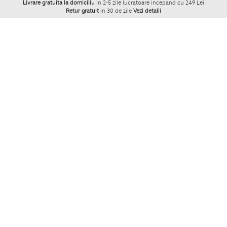
Livrare gratuita la domiciliu
in 2-5 zile lucratoare incepand cu 249 Lei
Retur gratuit
in 30 de zile
Vezi detalii