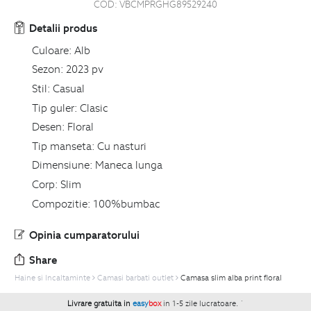
COD:
VBCMPRGHG89529240
Detalii produs
Culoare:
Alb
Sezon:
2023 pv
Stil:
Casual
Tip guler:
Clasic
Desen:
Floral
Tip manseta:
Cu nasturi
Dimensiune:
Maneca lunga
Corp:
Slim
Compozitie:
100%bumbac
Opinia cumparatorului
Share
Haine si Incaltaminte
Camasi barbati outlet
Camasa slim alba print floral
Livrare gratuita in
easy
box
in 1-5 zile lucratoare.
`