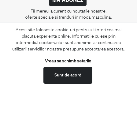
Fii mereu la curent cu noutatile noastre,
oferte speciale si trenduri in moda masculina.
Acest site foloseste cookie-uri pentru a-ti oferi cea mai
CONCIERGE
placuta experienta online. Informatiile culese prin
Termeni si conditii
intermediul cookie-urilor sunt anonime iar continuarea
Schimburi si retur
utilizarii serviciilor noastre presupune acceptarea acestora.
Securitatea datelor
Vreau sa schimb setarile
Feedback site
ANPC
Sunt de acord
SOL
BIGOTTI
Contact
Magazine
Cariere
Intrebari frecvente