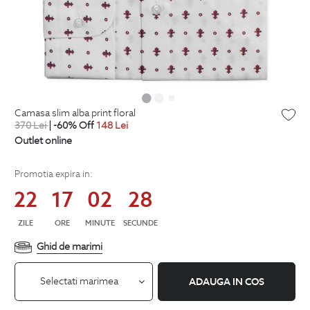
camasa slim alba print floral
370
Lei
| -60% Off
148
Lei
Outlet online
Promotia expira in:
22
17
02
27
ZILE
ORE
MINUTE
SECUNDE
Ghid de marimi
Selectati marimea
ADAUGA IN COS