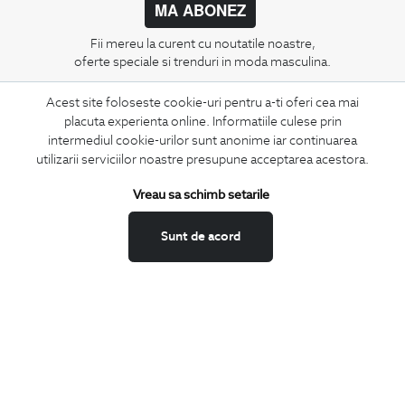
MA ABONEZ
Fii mereu la curent cu noutatile noastre,
oferte speciale si trenduri in moda masculina.
Acest site foloseste cookie-uri pentru a-ti oferi cea mai
CONCIERGE
placuta experienta online. Informatiile culese prin
Termeni si conditii
intermediul cookie-urilor sunt anonime iar continuarea
Schimburi si retur
utilizarii serviciilor noastre presupune acceptarea acestora.
Securitatea datelor
Vreau sa schimb setarile
Feedback site
ANPC
Sunt de acord
SOL
BIGOTTI
Contact
Magazine
Cariere
Intrebari frecvente