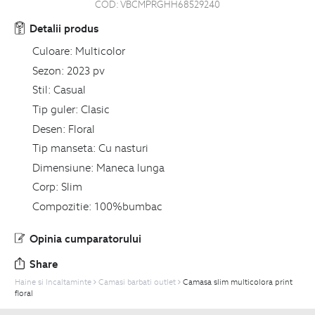
COD:
VBCMPRGHH68529240
Detalii produs
Culoare:
Multicolor
Sezon:
2023 pv
Stil:
Casual
Tip guler:
Clasic
Desen:
Floral
Tip manseta:
Cu nasturi
Dimensiune:
Maneca lunga
Corp:
Slim
Compozitie:
100%bumbac
Opinia cumparatorului
Share
Haine si Incaltaminte
Camasi barbati outlet
Camasa slim multicolora print
floral