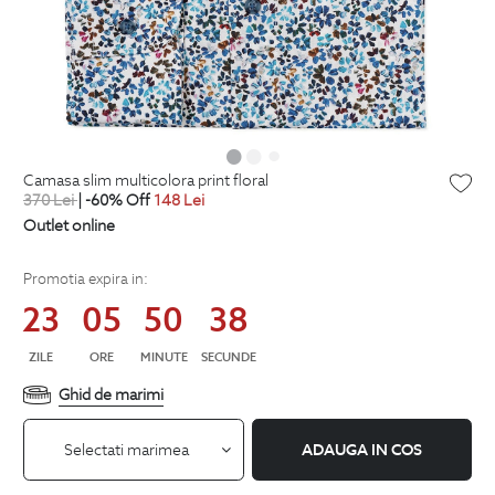
camasa slim multicolora print floral
370
Lei
| -60% Off
148
Lei
Outlet online
Promotia expira in:
23
05
50
38
ZILE
ORE
MINUTE
SECUNDE
Ghid de marimi
Selectati marimea
ADAUGA IN COS