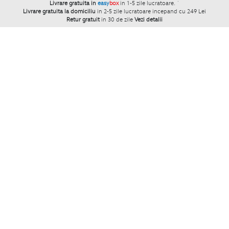
Livrare gratuita in
easy
box
in 1-5 zile lucratoare.
`
Livrare gratuita la domiciliu
in 2-5 zile lucratoare incepand cu 249 Lei
Retur gratuit
in 30 de zile
Vezi detalii