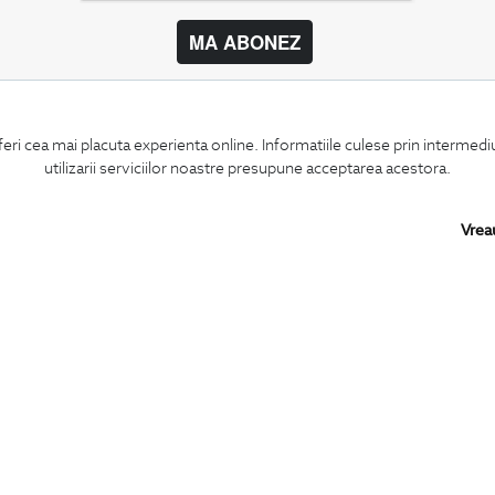
MA ABONEZ
BIGOTTI
SHARE
feri cea mai placuta experienta online. Informatiile culese prin intermed
Contact
Facebook
utilizarii serviciilor noastre presupune acceptarea acestora.
Magazine
LinkedIn
Cariere
Twitter
Intrebari frecvente
Pinterest
Vrea
Preturi retusuri
Instagram
Sitemap
PARTENERI IN
ROMANIA: