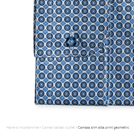
Haine si Incaltaminte
Camasi barbati outlet
Camasa slim alba print geometric