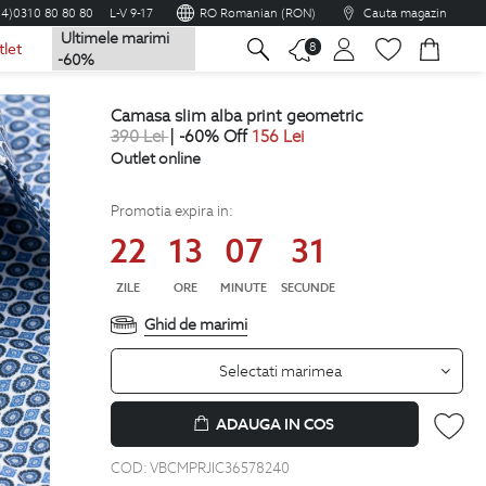
04)0310 80 80 80
L-V 9-17
RO Romanian (RON)
Cauta magazin
Ultimele marimi
na
8
tlet
-60%
camasa slim alba print geometric
390
Lei
| -60% Off
156
Lei
Outlet online
Promotia expira in:
22
13
07
30
ZILE
ORE
MINUTE
SECUNDE
Ghid de marimi
Selectati marimea
ADAUGA IN COS
COD:
VBCMPRJIC36578240