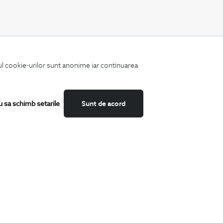
CATEGORII
iul cookie-urilor sunt anonime iar continuarea
Camasi
Tricouri
Sacouri
Costume
u sa schimb setarile
Sunt de acord
Incaltaminte
Pantaloni
Accesorii