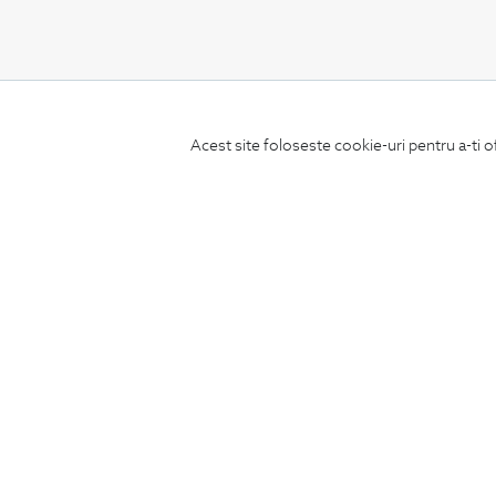
CONCIERGE
Acest site foloseste cookie-uri pentru a-ti o
Termeni si conditii
Schimburi si retur
Securitatea datelor
Feedback site
ANPC
SOL