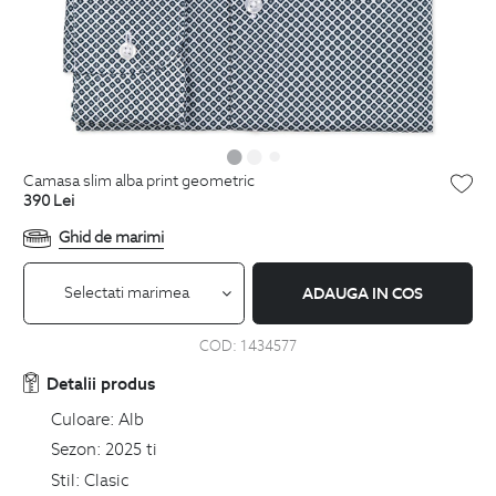
camasa slim alba print geometric
390
Lei
Ghid de marimi
Selectati marimea
ADAUGA IN COS
COD:
1434577
Detalii produs
Culoare:
Alb
Sezon:
2025 ti
Stil:
Clasic