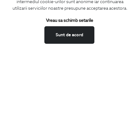
CONCIERGE
intermediul cookie-urilor sunt anonime iar continuarea
utilizarii serviciilor noastre presupune acceptarea acestora.
Termeni si conditii
Schimburi si retur
Vreau sa schimb setarile
Securitatea datelor
Sunt de acord
Feedback site
ANPC
SOL
BIGOTTI
Contact
Magazine
Cariere
Intrebari frecvente
Preturi retusuri
Sitemap
SHARE