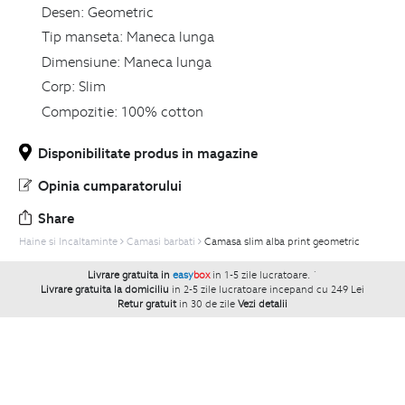
Desen:
Geometric
Tip manseta:
Maneca lunga
Dimensiune:
Maneca lunga
Corp:
Slim
Compozitie:
100% cotton
Disponibilitate produs in magazine
Opinia cumparatorului
Share
Haine si Incaltaminte
Camasi barbati
Camasa slim alba print geometric
Livrare gratuita in
easy
box
in 1-5 zile lucratoare.
`
Livrare gratuita la domiciliu
in 2-5 zile lucratoare incepand cu 249 Lei
Retur gratuit
in 30 de zile
Vezi detalii