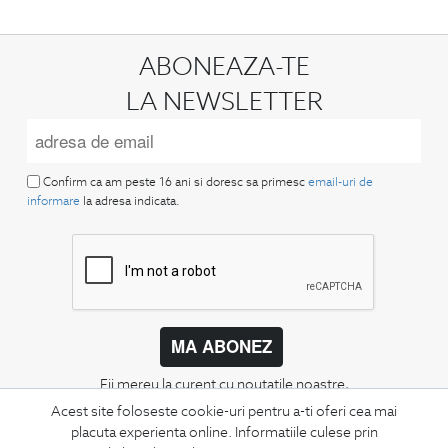
ABONEAZA-TE
LA NEWSLETTER
Confirm ca am peste 16 ani si doresc sa primesc
email-uri de
informare
la adresa indicata.
MA ABONEZ
Fii mereu la curent cu noutatile noastre,
oferte speciale si trenduri in moda masculina.
Acest site foloseste cookie-uri pentru a-ti oferi cea mai
placuta experienta online. Informatiile culese prin