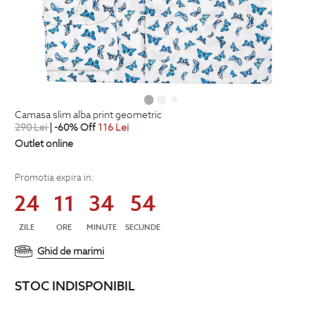
camasa slim alba print geometric
290
Lei
| -60% Off
116
Lei
Outlet online
Promotia expira in:
24
11
34
54
ZILE
ORE
MINUTE
SECUNDE
Ghid de marimi
STOC INDISPONIBIL