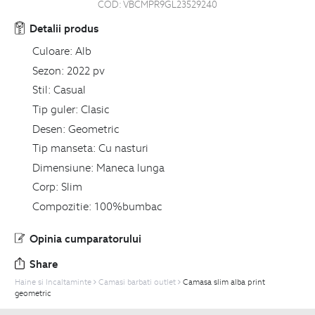
COD:
VBCMPR9GL23529240
Detalii produs
Culoare:
Alb
Sezon:
2022 pv
Stil:
Casual
Tip guler:
Clasic
Desen:
Geometric
Tip manseta:
Cu nasturi
Dimensiune:
Maneca lunga
Corp:
Slim
Compozitie:
100%bumbac
Opinia cumparatorului
Share
Haine si Incaltaminte
Camasi barbati outlet
Camasa slim alba print
geometric