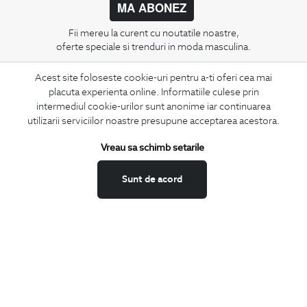
MA ABONEZ
Fii mereu la curent cu noutatile noastre,
oferte speciale si trenduri in moda masculina.
Acest site foloseste cookie-uri pentru a-ti oferi cea mai
CONCIERGE
placuta experienta online. Informatiile culese prin
Termeni si conditii
intermediul cookie-urilor sunt anonime iar continuarea
Schimburi si retur
utilizarii serviciilor noastre presupune acceptarea acestora.
Securitatea datelor
Vreau sa schimb setarile
Feedback site
ANPC
Sunt de acord
SOL
BIGOTTI
Contact
Magazine
Cariere
Intrebari frecvente