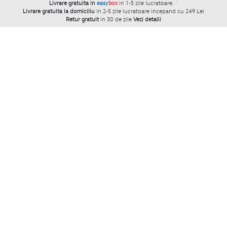
Livrare gratuita in
easy
box
in 1-5 zile lucratoare.
`
Livrare gratuita la domiciliu
in 2-5 zile lucratoare incepand cu 249 Lei
Retur gratuit
in 30 de zile
Vezi detalii