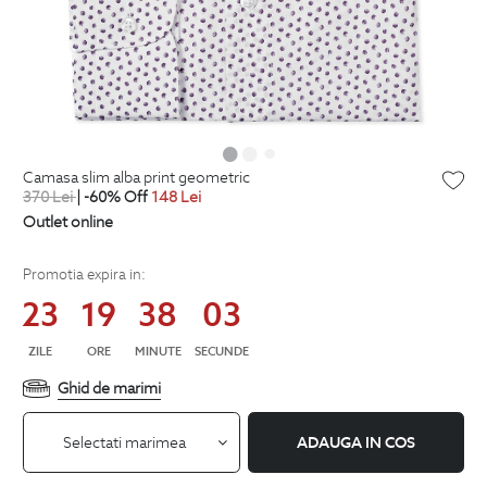
camasa slim alba print geometric
370
Lei
| -60% Off
148
Lei
Outlet online
Promotia expira in:
23
19
38
02
ZILE
ORE
MINUTE
SECUNDE
Ghid de marimi
Selectati marimea
ADAUGA IN COS