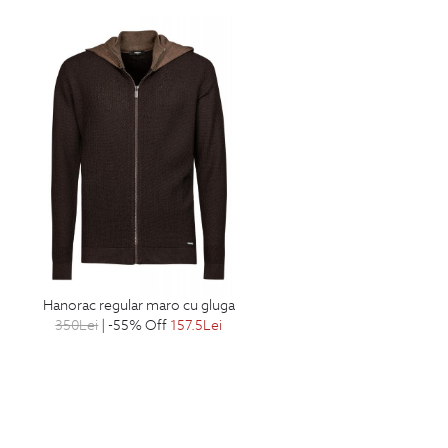
hanorac regular maro cu gluga
350
Lei
| -55% Off
157.5
Lei