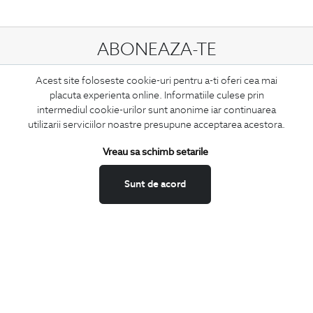
ABONEAZA-TE
LA NEWSLETTER
Acest site foloseste cookie-uri pentru a-ti oferi cea mai
placuta experienta online. Informatiile culese prin
intermediul cookie-urilor sunt anonime iar continuarea
utilizarii serviciilor noastre presupune acceptarea acestora.
Confirm ca am peste 16 ani si doresc sa primesc
email-uri de
informare
la adresa indicata.
Vreau sa schimb setarile
Sunt de acord
MA ABONEZ
Fii mereu la curent cu noutatile noastre,
oferte speciale si trenduri in moda masculina.