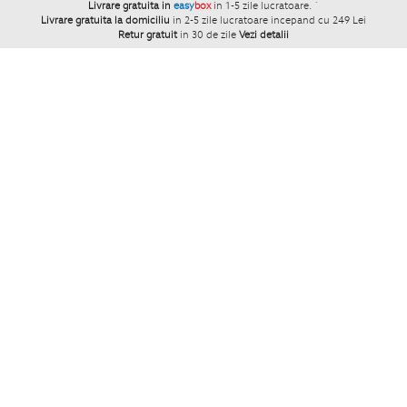
Livrare gratuita in
easy
box
in 1-5 zile lucratoare.
`
Livrare gratuita la domiciliu
in 2-5 zile lucratoare incepand cu 249 Lei
Retur gratuit
in 30 de zile
Vezi detalii