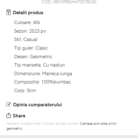
COD:
VBCMPRGHH70578240
Detalii produs
Culoare:
Alb
Sezon:
2023 pv
Stil:
Casual
Tip guler:
Clasic
Desen:
Geometric
Tip manseta:
Cu nasturi
Dimensiune:
Maneca lunga
Compozitie:
100%bumbac
Corp:
Slim
Opinia cumparatorului
Share
Haine si Incaltaminte
Camasi barbati outlet
Camasa slim alba print
geometric