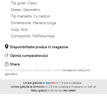
Tip guler:
Clasic
Desen:
Geometric
Tip manseta:
Cu nasturi
Dimensiune:
Maneca lunga
Corp:
Slim
Compozitie:
100%bumbac
Disponibilitate produs in magazine
Opinia cumparatorului
Share
Haine si Incaltaminte
Camasi barbati outlet
Camasa slim alba print
geometric
Livrare gratuita in
easy
box
in 1-5 zile lucratoare.
`
Livrare gratuita la domiciliu
in 2-5 zile lucratoare incepand cu 249 Lei
Retur gratuit
in 30 de zile
Vezi detalii