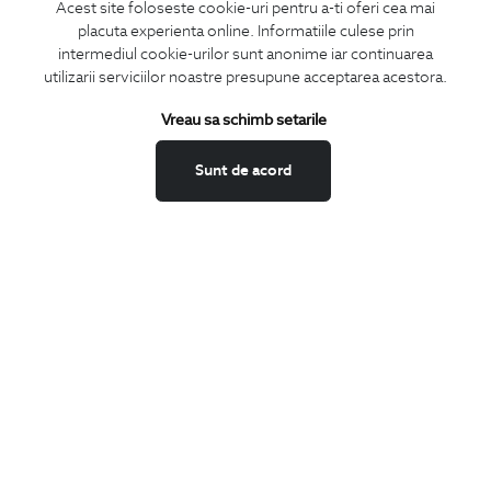
Acest site foloseste cookie-uri pentru a-ti oferi cea mai
placuta experienta online. Informatiile culese prin
CONCIERGE
intermediul cookie-urilor sunt anonime iar continuarea
Termeni si conditii
utilizarii serviciilor noastre presupune acceptarea acestora.
Schimburi si retur
Vreau sa schimb setarile
Securitatea datelor
Feedback site
Sunt de acord
ANPC
SOL
BIGOTTI
Contact
Magazine
Cariere
Intrebari frecvente
Preturi retusuri
Sitemap