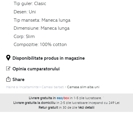
Tip guler:
Clasic
Desen:
Uni
Tip manseta:
Maneca lunga
Dimensiune:
Maneca lunga
Corp:
Slim
Compozitie:
100% cotton
Disponibilitate produs in magazine
Opinia cumparatorului
Share
Haine si Incaltaminte
Camasi barbati
Camasa slim alba uni
Livrare gratuita in
easy
box
in 1-5 zile lucratoare.
`
Livrare gratuita la domiciliu
in 2-5 zile lucratoare incepand cu 249 Lei
Retur gratuit
in 30 de zile
Vezi detalii