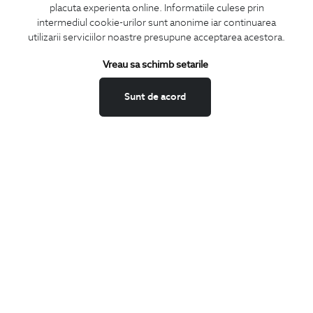
placuta experienta online. Informatiile culese prin
CONCIERGE
intermediul cookie-urilor sunt anonime iar continuarea
Termeni si conditii
utilizarii serviciilor noastre presupune acceptarea acestora.
Schimburi si retur
Vreau sa schimb setarile
Securitatea datelor
Feedback site
Sunt de acord
ANPC
SOL
BIGOTTI
Contact
Magazine
Cariere
Intrebari frecvente
Preturi retusuri
Sitemap