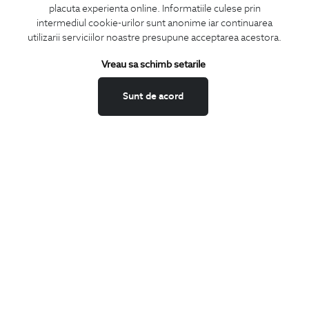
placuta experienta online. Informatiile culese prin
CONCIERGE
intermediul cookie-urilor sunt anonime iar continuarea
Termeni si conditii
utilizarii serviciilor noastre presupune acceptarea acestora.
Schimburi si retur
Vreau sa schimb setarile
Securitatea datelor
Feedback site
Sunt de acord
ANPC
SOL
BIGOTTI
Contact
Magazine
Cariere
Intrebari frecvente
Preturi retusuri
Sitemap