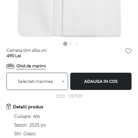
camasa slim alba uni
490
Lei
Ghid de marimi
Selectati marimea
ADAUGA IN COS
COD:
1357929
Detalii produs
Culoare:
Alb
Sezon:
2025 pv
Stil:
Clasic