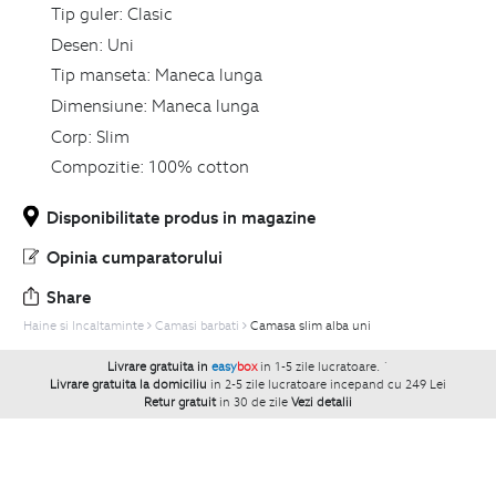
Tip guler:
Clasic
Desen:
Uni
Tip manseta:
Maneca lunga
Dimensiune:
Maneca lunga
Corp:
Slim
Compozitie:
100% cotton
Disponibilitate produs in magazine
Opinia cumparatorului
Share
Haine si Incaltaminte
Camasi barbati
Camasa slim alba uni
Livrare gratuita in
easy
box
in 1-5 zile lucratoare.
`
Livrare gratuita la domiciliu
in 2-5 zile lucratoare incepand cu 249 Lei
Retur gratuit
in 30 de zile
Vezi detalii