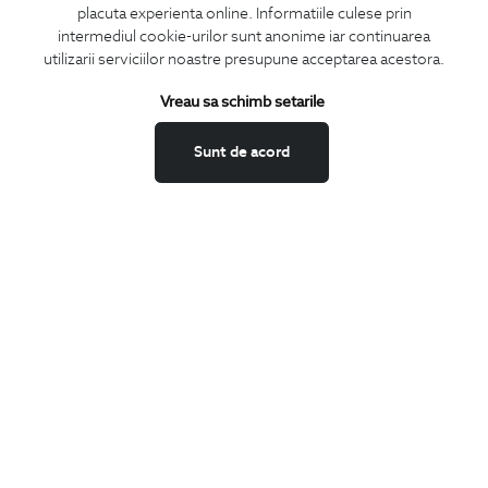
placuta experienta online. Informatiile culese prin
CONCIERGE
intermediul cookie-urilor sunt anonime iar continuarea
Termeni si conditii
utilizarii serviciilor noastre presupune acceptarea acestora.
Schimburi si retur
Vreau sa schimb setarile
Securitatea datelor
Feedback site
Sunt de acord
ANPC
SOL
BIGOTTI
Contact
Magazine
Cariere
Intrebari frecvente
Preturi retusuri
Sitemap