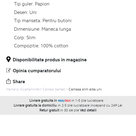
Tip guler:
Papion
Desen:
Uni
Tip manseta:
Pentru butoni
Dimensiune:
Maneca lunga
Corp:
Slim
Compozitie:
100% cotton
Disponibilitate produs in magazine
Opinia cumparatorului
Share
Haine si Incaltaminte
Camasi barbati
Camasa slim alba uni
Livrare gratuita in
easy
box
in 1-5 zile lucratoare.
`
Livrare gratuita la domiciliu
in 2-5 zile lucratoare incepand cu 249 Lei
Retur gratuit
in 30 de zile
Vezi detalii