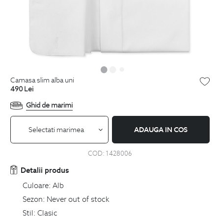
camasa slim alba uni
490
Lei
Ghid de marimi
Selectati marimea
ADAUGA IN COS
COD:
1428006
Detalii produs
Culoare:
Alb
Sezon:
Never out of stock
Stil:
Clasic