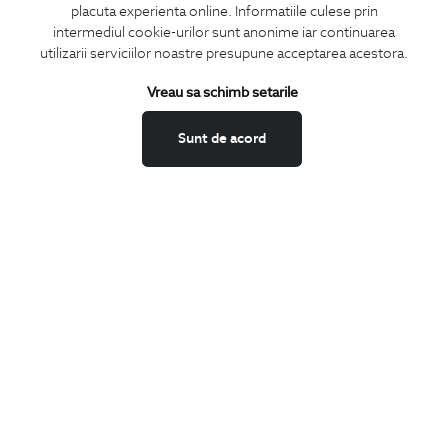
placuta experienta online. Informatiile culese prin
CONCIERGE
intermediul cookie-urilor sunt anonime iar continuarea
Termeni si conditii
utilizarii serviciilor noastre presupune acceptarea acestora.
Schimburi si retur
Vreau sa schimb setarile
Securitatea datelor
Feedback site
Sunt de acord
ANPC
SOL
BIGOTTI
Contact
Magazine
Cariere
Intrebari frecvente
Preturi retusuri
Sitemap