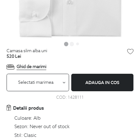
camasa slim alba uni
520
Lei
Ghid de marimi
Selectati marimea
ADAUGA IN COS
COD:
1428111
Detalii produs
Culoare:
Alb
Sezon:
Never out of stock
Stil:
Clasic