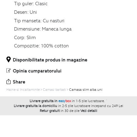
Tip guler:
Clasic
Desen:
Uni
Tip manseta:
Cu nasturi
Dimensiune:
Maneca lunga
Corp:
Slim
Compozitie:
100% cotton
Disponibilitate produs in magazine
Opinia cumparatorului
Share
Haine si Incaltaminte
Camasi barbati
Camasa slim alba uni
Livrare gratuita in
easy
box
in 1-5 zile lucratoare.
`
Livrare gratuita la domiciliu
in 2-5 zile lucratoare incepand cu 249 Lei
Retur gratuit
in 30 de zile
Vezi detalii