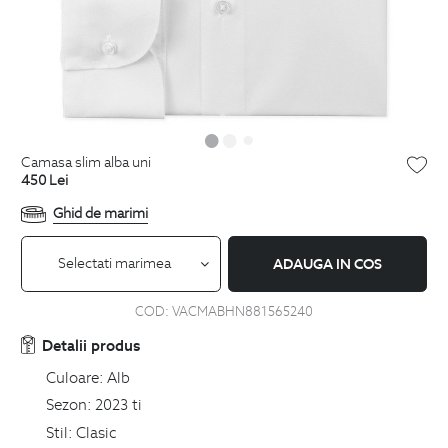
camasa slim alba uni
450
Lei
Ghid de marimi
Selectati marimea
ADAUGA IN COS
COD:
VACMABHN881565240
Detalii produs
Culoare:
Alb
Sezon:
2023 ti
Stil:
Clasic