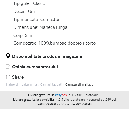
Tip guler:
Clasic
Desen:
Uni
Tip manseta:
Cu nasturi
Dimensiune:
Maneca lunga
Corp:
Slim
Compozitie:
100%bumbac doppio ritorto
Disponibilitate produs in magazine
Opinia cumparatorului
Share
Haine si Incaltaminte
Camasi barbati
Camasa slim alba uni
Livrare gratuita in
easy
box
in 1-5 zile lucratoare.
`
Livrare gratuita la domiciliu
in 2-5 zile lucratoare incepand cu 249 Lei
Retur gratuit
in 30 de zile
Vezi detalii