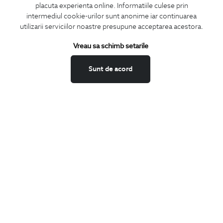
placuta experienta online. Informatiile culese prin
CONCIERGE
intermediul cookie-urilor sunt anonime iar continuarea
Termeni si conditii
utilizarii serviciilor noastre presupune acceptarea acestora.
Schimburi si retur
Vreau sa schimb setarile
Securitatea datelor
Feedback site
Sunt de acord
ANPC
SOL
BIGOTTI
Contact
Magazine
Cariere
Intrebari frecvente
Preturi retusuri
Sitemap