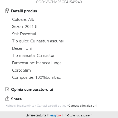
COD:
VACMAR8GF41549240
Detalii produs
Culoare:
Alb
Sezon:
2021 ti
Stil:
Essential
Tip guler:
Cu nasturi ascunsi
Desen:
Uni
Tip manseta:
Cu nasturi
Dimensiune:
Maneca lunga
Corp:
Slim
Compozitie:
100%bumbac
Opinia cumparatorului
Share
Haine si Incaltaminte
Camasi barbati outlet
Camasa slim alba uni
Livrare gratuita in
easy
box
in 1-5 zile lucratoare.
`