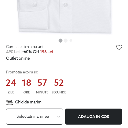
camasa slim alba uni
490
Lei
| -60% Off
196
Lei
Outlet online
Promotia expira in:
24
18
57
51
ZILE
ORE
MINUTE
SECUNDE
Ghid de marimi
Selectati marimea
ADAUGA IN COS