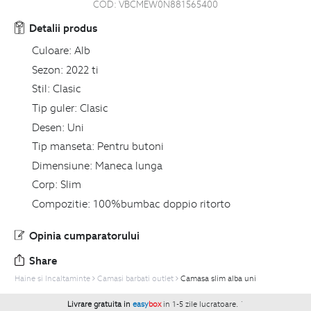
COD:
VBCMEW0N881565400
Detalii produs
Culoare:
Alb
Sezon:
2022 ti
Stil:
Clasic
Tip guler:
Clasic
Desen:
Uni
Tip manseta:
Pentru butoni
Dimensiune:
Maneca lunga
Corp:
Slim
Compozitie:
100%bumbac doppio ritorto
Opinia cumparatorului
Share
Haine si Incaltaminte
Camasi barbati outlet
Camasa slim alba uni
Livrare gratuita in
easy
box
in 1-5 zile lucratoare.
`