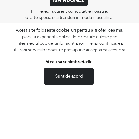
Fii mereu la curent cu noutatile noastre,
oferte speciale si trenduri in moda masculina.
Acest site foloseste cookie-uri pentru a-ti oferi cea mai
CONCIERGE
placuta experienta online. Informatiile culese prin
Termeni si conditii
intermediul cookie-urilor sunt anonime iar continuarea
Schimburi si retur
utilizarii serviciilor noastre presupune acceptarea acestora.
Securitatea datelor
Vreau sa schimb setarile
Feedback site
ANPC
Sunt de acord
SOL
BIGOTTI
Contact
Magazine
Cariere
Intrebari frecvente