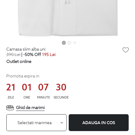
camasa slim alba uni
390
Lei
| -50% Off
195
Lei
Outlet online
Promotia expira in:
21
01
07
30
ZILE
ORE
MINUTE
SECUNDE
Ghid de marimi
Selectati marimea
ADAUGA IN COS