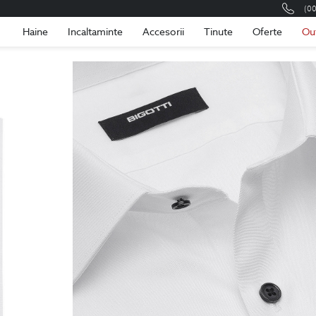
(0
Romania
Roma
Haine
Incaltaminte
Accesorii
Tinute
Oferte
Ou