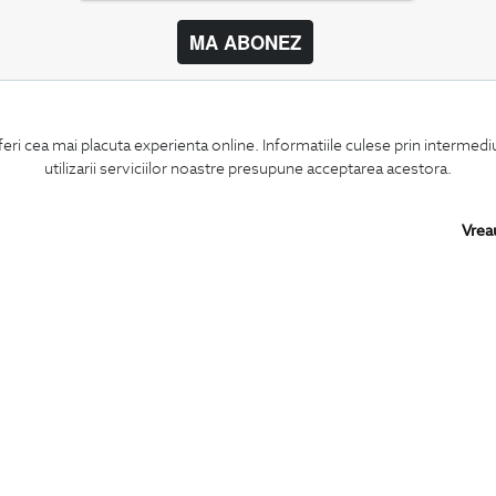
MA ABONEZ
BIGOTTI
SHARE
feri cea mai placuta experienta online. Informatiile culese prin intermed
Contact
Facebook
utilizarii serviciilor noastre presupune acceptarea acestora.
Magazine
LinkedIn
Cariere
Twitter
Intrebari frecvente
Pinterest
Vrea
Preturi retusuri
Instagram
Sitemap
PARTENERI IN
ROMANIA: