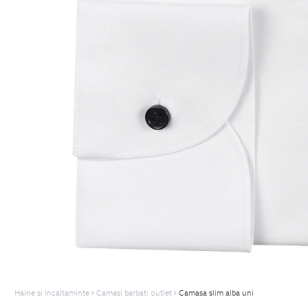
Haine si Incaltaminte
Camasi barbati outlet
Camasa slim alba uni