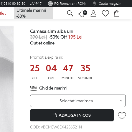
04)0310 80 80 80
L-V 9-17
RO Romanian (RON)
Cauta magazin
Ultimele marimi
na
9
tlet
-60%
camasa slim alba uni
390
Lei
| -50% Off
195
Lei
Outlet online
Promotia expira in:
25
04
47
34
ZILE
ORE
MINUTE
SECUNDE
Ghid de marimi
Selectati marimea
ADAUGA IN COS
COD:
VBCMEW8EX4256521N