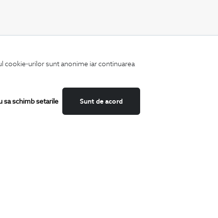
CATEGORII
iul cookie-urilor sunt anonime iar continuarea
Camasi
Tricouri
Sacouri
Costume
u sa schimb setarile
Sunt de acord
Incaltaminte
Pantaloni
Accesorii