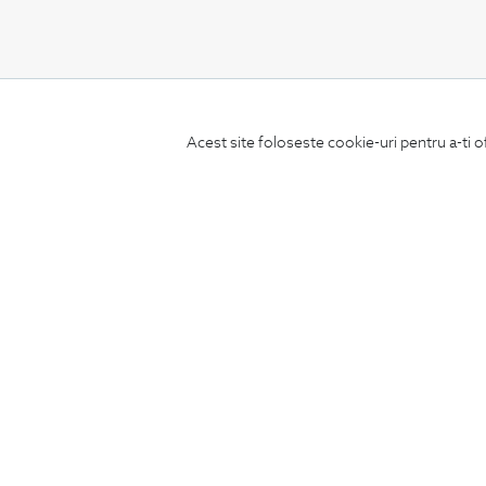
CONCIERGE
Acest site foloseste cookie-uri pentru a-ti o
Termeni si conditii
Schimburi si retur
Securitatea datelor
Feedback site
ANPC
SOL