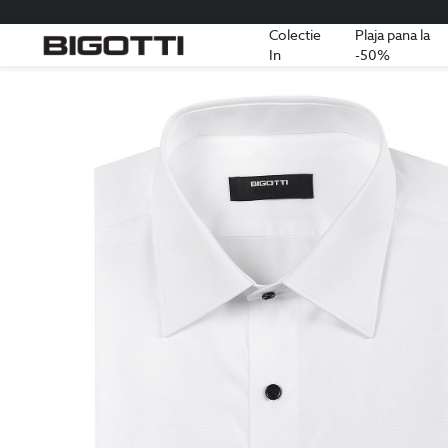
Colectie
Plaja pana la
In
-50%