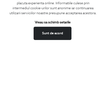
LA NEWSLETTER
placuta experienta online. Informatiile culese prin
intermediul cookie-urilor sunt anonime iar continuarea
utilizarii serviciilor noastre presupune acceptarea acestora.
Vreau sa schimb setarile
Confirm ca am peste 16 ani si doresc sa primesc
email-uri de
informare
la adresa indicata.
Sunt de acord
MA ABONEZ
Fii mereu la curent cu noutatile noastre,
oferte speciale si trenduri in moda masculina.
CONCIERGE
Termeni si conditii
Schimburi si retur
Securitatea datelor