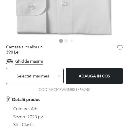
camasa slim alba uni
390
Lei
Ghid de marimi
Selectati marimea
ADAUGA IN COS
COD:
VBCMEWGN881565240
Detalii produs
Culoare:
Alb
Sezon:
2023 pv
Stil:
Clasic