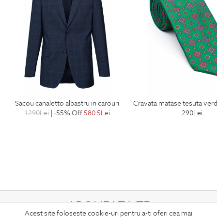
sacou canaletto albastru in carouri
cravata matase tesuta verde prin
1290
Lei
| -55% Off
580.5
Lei
290
Lei
ABONEAZA-TE
Acest site foloseste cookie-uri pentru a-ti oferi cea mai