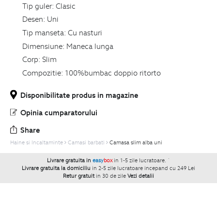
Tip guler:
Clasic
Desen:
Uni
Tip manseta:
Cu nasturi
Dimensiune:
Maneca lunga
Corp:
Slim
Compozitie:
100%bumbac doppio ritorto
Disponibilitate produs in magazine
Opinia cumparatorului
Share
Haine si Incaltaminte
Camasi barbati
Camasa slim alba uni
Livrare gratuita in
easy
box
in 1-5 zile lucratoare.
`
Livrare gratuita la domiciliu
in 2-5 zile lucratoare incepand cu 249 Lei
Retur gratuit
in 30 de zile
Vezi detalii