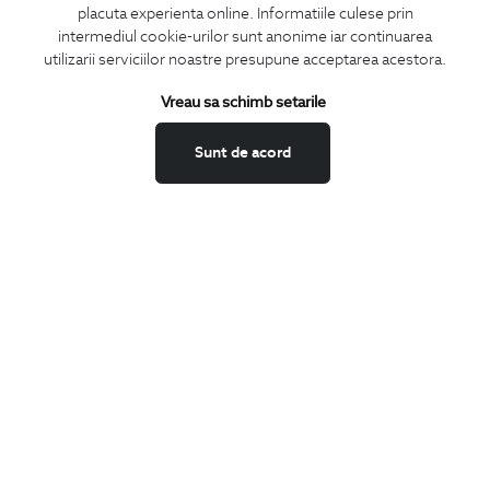
placuta experienta online. Informatiile culese prin
CONCIERGE
intermediul cookie-urilor sunt anonime iar continuarea
Termeni si conditii
utilizarii serviciilor noastre presupune acceptarea acestora.
Schimburi si retur
Vreau sa schimb setarile
Securitatea datelor
Feedback site
Sunt de acord
ANPC
SOL
BIGOTTI
Contact
Magazine
Cariere
Intrebari frecvente
Preturi retusuri
Sitemap