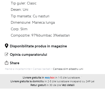
Tip guler:
Clasic
Desen:
Uni
Tip manseta:
Cu nasturi
Dimensiune:
Maneca lunga
Corp:
Slim
Compozitie:
97%bumbac 3%elastan
Disponibilitate produs in magazine
Opinia cumparatorului
Share
Haine si Incaltaminte
Camasi barbati
Camasa slim albastru uni
Livrare gratuita in
easy
box
in 1-5 zile lucratoare.
`
Livrare gratuita la domiciliu
in 2-5 zile lucratoare incepand cu 249 Lei
Retur gratuit
in 30 de zile
Vezi detalii