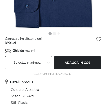
camasa slim albastru uni
390
Lei
Ghid de marimi
Selectati marimea
ADAUGA IN COS
COD:
VBCMSTJID92565240
Detalii produs
Culoare:
Albastru
Sezon:
2024 ti
Stil:
Clasic