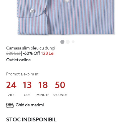
camasa slim bleu cu dungi
320
Lei
| -60% Off
128
Lei
Outlet online
Promotia expira in:
24
13
18
49
ZILE
ORE
MINUTE
SECUNDE
Ghid de marimi
STOC INDISPONIBIL