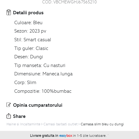
COD:
VBCMEWGHJ67565210
Detalii produs
Culoare:
Bleu
Sezon:
2023 pv
Stil:
Smart casual
Tip guler:
Clasic
Desen:
Dungi
Tip manseta:
Cu nasturi
Dimensiune:
Maneca lunga
Corp:
Slim
Compozitie:
100%bumbac
Opinia cumparatorului
Share
Haine si Incaltaminte
Camasi barbati outlet
Camasa slim bleu cu dungi
Livrare gratuita in
easy
box
in 1-5 zile lucratoare.
`