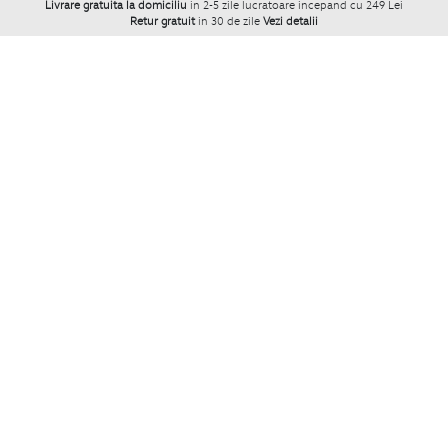
Livrare gratuita la domiciliu
in 2-5 zile lucratoare incepand cu 249 Lei
Retur gratuit
in 30 de zile
Vezi detalii