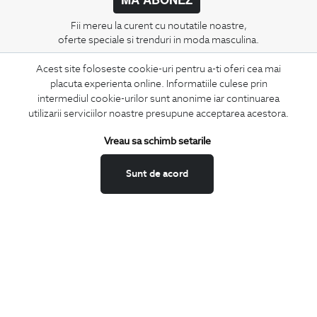
Fii mereu la curent cu noutatile noastre,
oferte speciale si trenduri in moda masculina.
Acest site foloseste cookie-uri pentru a-ti oferi cea mai
CONCIERGE
placuta experienta online. Informatiile culese prin
Termeni si conditii
intermediul cookie-urilor sunt anonime iar continuarea
Schimburi si retur
utilizarii serviciilor noastre presupune acceptarea acestora.
Securitatea datelor
Vreau sa schimb setarile
Feedback site
ANPC
Sunt de acord
SOL
BIGOTTI
Contact
Magazine
Cariere
Intrebari frecvente