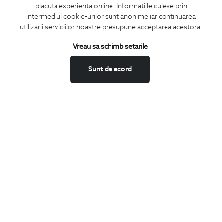
placuta experienta online. Informatiile culese prin
CONCIERGE
intermediul cookie-urilor sunt anonime iar continuarea
Termeni si conditii
utilizarii serviciilor noastre presupune acceptarea acestora.
Schimburi si retur
Vreau sa schimb setarile
Securitatea datelor
Feedback site
Sunt de acord
ANPC
SOL
BIGOTTI
Contact
Magazine
Cariere
Intrebari frecvente
Preturi retusuri
Sitemap