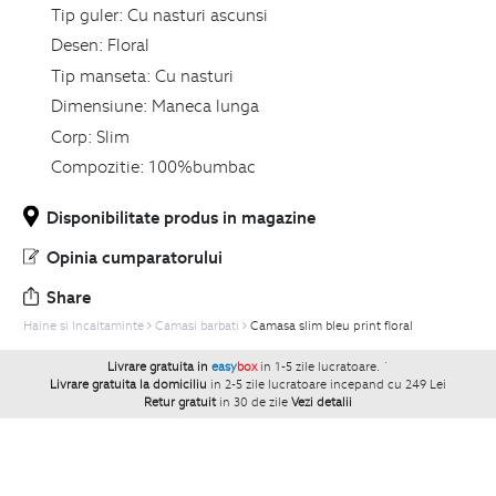
Tip guler:
Cu nasturi ascunsi
Desen:
Floral
Tip manseta:
Cu nasturi
Dimensiune:
Maneca lunga
Corp:
Slim
Compozitie:
100%bumbac
Disponibilitate produs in magazine
Opinia cumparatorului
Share
Haine si Incaltaminte
Camasi barbati
Camasa slim bleu print floral
Livrare gratuita in
easy
box
in 1-5 zile lucratoare.
`
Livrare gratuita la domiciliu
in 2-5 zile lucratoare incepand cu 249 Lei
Retur gratuit
in 30 de zile
Vezi detalii