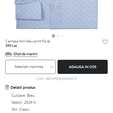
camasa slim bleu print floral
390
Lei
Ghid de marimi
Selectati marimea
ADAUGA IN COS
COD:
VBCMPRJIE04549210
Detalii produs
Culoare:
Bleu
Sezon:
2024 ti
Stil:
Clasic