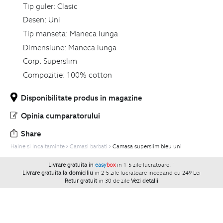
Tip guler:
Clasic
Desen:
Uni
Tip manseta:
Maneca lunga
Dimensiune:
Maneca lunga
Corp:
Superslim
Compozitie:
100% cotton
Disponibilitate produs in magazine
Opinia cumparatorului
Share
Haine si Incaltaminte
Camasi barbati
Camasa superslim bleu uni
Livrare gratuita in
easy
box
in 1-5 zile lucratoare.
`
Livrare gratuita la domiciliu
in 2-5 zile lucratoare incepand cu 249 Lei
Retur gratuit
in 30 de zile
Vezi detalii