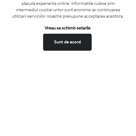
placuta experienta online. Informatiile culese prin
CONCIERGE
intermediul cookie-urilor sunt anonime iar continuarea
Termeni si conditii
utilizarii serviciilor noastre presupune acceptarea acestora.
Schimburi si retur
Vreau sa schimb setarile
Securitatea datelor
Feedback site
Sunt de acord
ANPC
SOL
BIGOTTI
Contact
Magazine
Cariere
Intrebari frecvente
Preturi retusuri
Sitemap