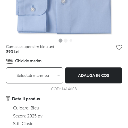
camasa superslim bleu uni
390
Lei
Ghid de marimi
Selectati marimea
ADAUGA IN COS
COD:
1414608
Detalii produs
Culoare:
Bleu
Sezon:
2025 pv
Stil:
Clasic