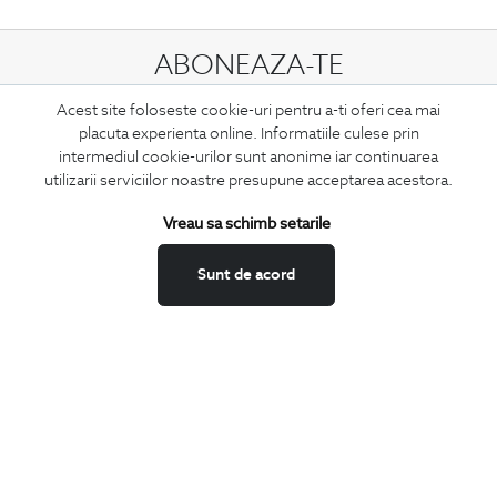
ABONEAZA-TE
LA NEWSLETTER
Acest site foloseste cookie-uri pentru a-ti oferi cea mai
placuta experienta online. Informatiile culese prin
intermediul cookie-urilor sunt anonime iar continuarea
utilizarii serviciilor noastre presupune acceptarea acestora.
Confirm ca am peste 16 ani si doresc sa primesc
email-uri de
informare
la adresa indicata.
Vreau sa schimb setarile
Sunt de acord
MA ABONEZ
Fii mereu la curent cu noutatile noastre,
oferte speciale si trenduri in moda masculina.
CONCIERGE