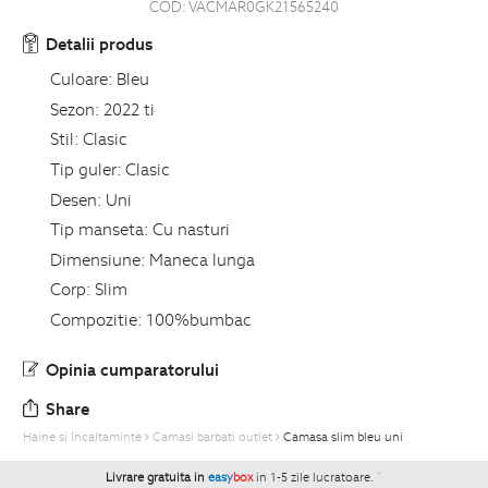
COD:
VACMAR0GK21565240
Detalii produs
Culoare:
Bleu
Sezon:
2022 ti
Stil:
Clasic
Tip guler:
Clasic
Desen:
Uni
Tip manseta:
Cu nasturi
Dimensiune:
Maneca lunga
Corp:
Slim
Compozitie:
100%bumbac
Opinia cumparatorului
Share
Haine si Incaltaminte
Camasi barbati outlet
Camasa slim bleu uni
Livrare gratuita in
easy
box
in 1-5 zile lucratoare.
`