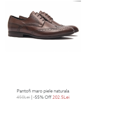
pantofi maro piele naturala
450
Lei
| -55% Off
202.5
Lei