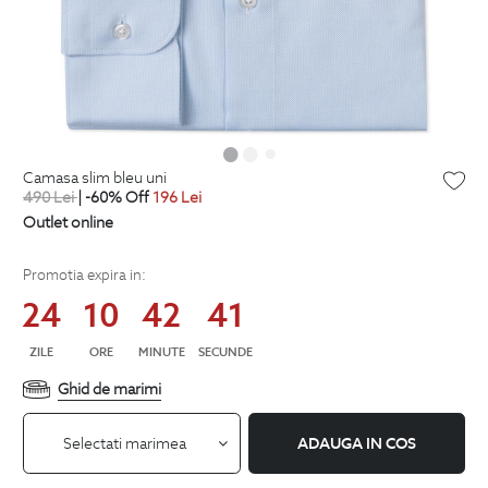
camasa slim bleu uni
490
Lei
| -60% Off
196
Lei
Outlet online
Promotia expira in:
24
10
42
40
ZILE
ORE
MINUTE
SECUNDE
Ghid de marimi
Selectati marimea
ADAUGA IN COS