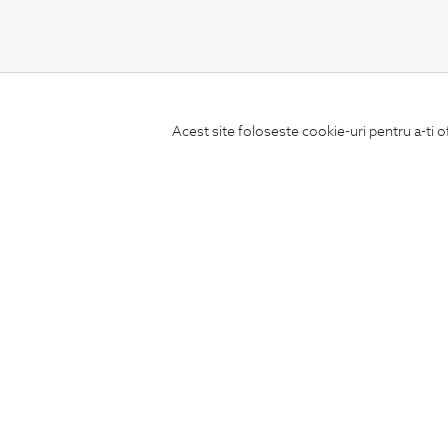
CONCIERGE
Acest site foloseste cookie-uri pentru a-ti o
Termeni si conditii
Schimburi si retur
Securitatea datelor
Feedback site
ANPC
SOL