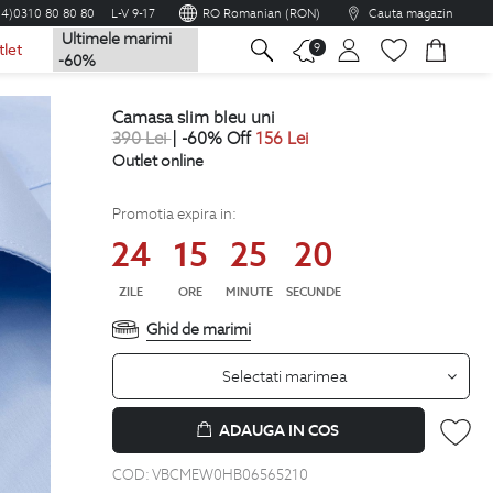
04)0310 80 80 80
L-V 9-17
RO Romanian (RON)
Cauta magazin
Ultimele marimi
na
9
tlet
-60%
camasa slim bleu uni
390
Lei
| -60% Off
156
Lei
Outlet online
Promotia expira in:
24
15
25
19
ZILE
ORE
MINUTE
SECUNDE
Ghid de marimi
Selectati marimea
ADAUGA IN COS
COD:
VBCMEW0HB06565210