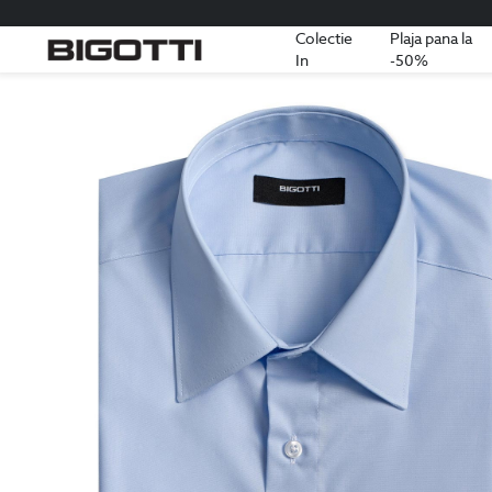
Colectie
Plaja pana la
In
-50%