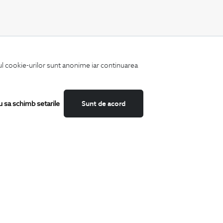
CATEGORII
iul cookie-urilor sunt anonime iar continuarea
Camasi
Tricouri
Sacouri
Costume
u sa schimb setarile
Sunt de acord
Incaltaminte
Pantaloni
Accesorii