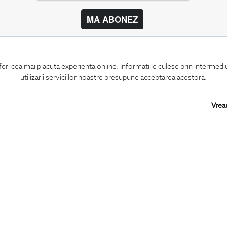
MA ABONEZ
BIGOTTI
SHARE
feri cea mai placuta experienta online. Informatiile culese prin intermed
Contact
Facebook
utilizarii serviciilor noastre presupune acceptarea acestora.
Magazine
LinkedIn
Cariere
Twitter
Intrebari frecvente
Pinterest
Vrea
Preturi retusuri
Instagram
Sitemap
PARTENERI IN
ROMANIA: