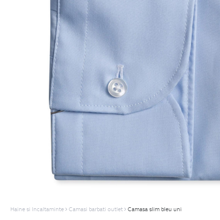
Haine si Incaltaminte
Camasi barbati outlet
Camasa slim bleu uni