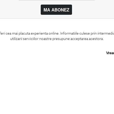
MA ABONEZ
BIGOTTI
SHARE
feri cea mai placuta experienta online. Informatiile culese prin intermed
Contact
Facebook
utilizarii serviciilor noastre presupune acceptarea acestora.
Magazine
LinkedIn
Cariere
Twitter
Intrebari frecvente
Pinterest
Vrea
Preturi retusuri
Instagram
Sitemap
PARTENERI IN
ROMANIA: