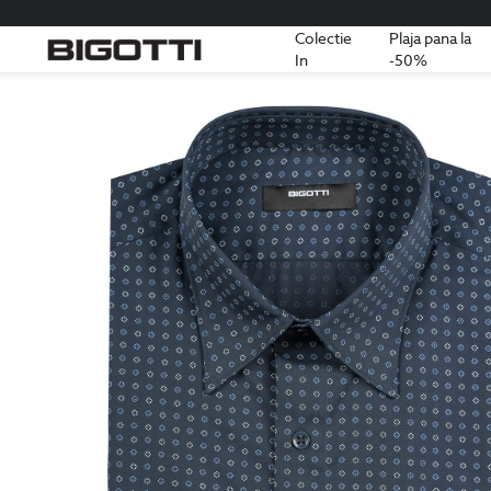
Colectie
Plaja pana la
In
-50%