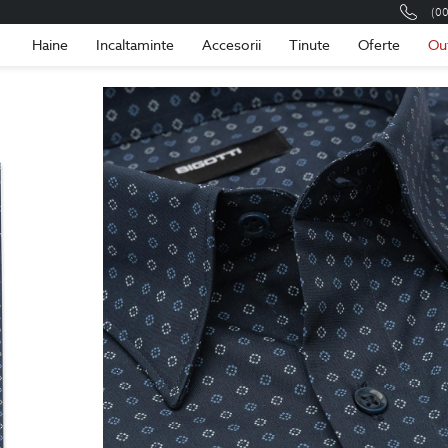
(0
Romania
Roma
Haine
Incaltaminte
Accesorii
Tinute
Oferte
Ou