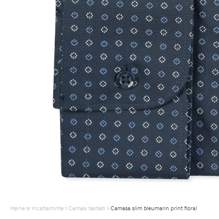
Haine si Incaltaminte
Camasi barbati
Camasa slim bleumarin print floral