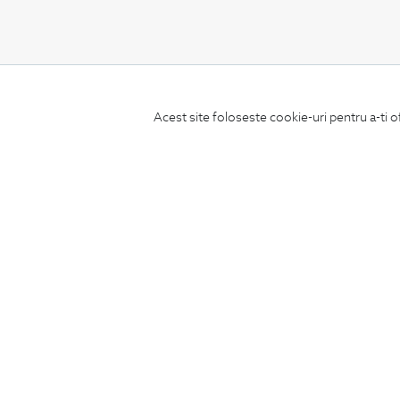
CONCIERGE
Acest site foloseste cookie-uri pentru a-ti o
Termeni si conditii
Schimburi si retur
Securitatea datelor
Feedback site
ANPC
SOL