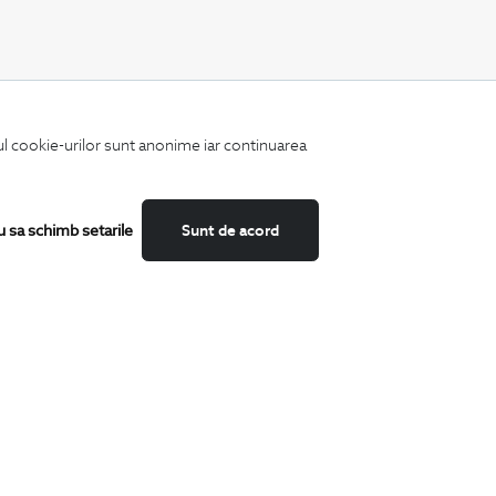
CATEGORII
iul cookie-urilor sunt anonime iar continuarea
Camasi
Tricouri
Sacouri
Costume
u sa schimb setarile
Sunt de acord
Incaltaminte
Pantaloni
Accesorii