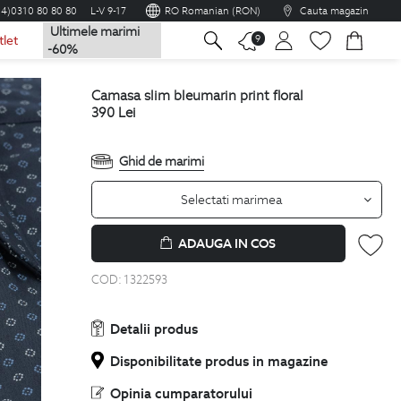
04)0310 80 80 80
L-V 9-17
RO Romanian (RON)
Cauta magazin
Ultimele marimi
na
9
tlet
-60%
camasa slim bleumarin print floral
390
Lei
Ghid de marimi
Selectati marimea
ADAUGA IN COS
COD:
1322593
Detalii produs
Disponibilitate produs in magazine
Opinia cumparatorului