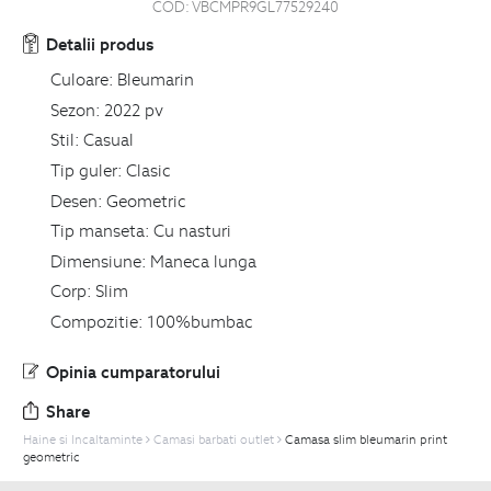
COD:
VBCMPR9GL77529240
Detalii produs
Culoare:
Bleumarin
Sezon:
2022 pv
Stil:
Casual
Tip guler:
Clasic
Desen:
Geometric
Tip manseta:
Cu nasturi
Dimensiune:
Maneca lunga
Corp:
Slim
Compozitie:
100%bumbac
Opinia cumparatorului
Share
Haine si Incaltaminte
Camasi barbati outlet
Camasa slim bleumarin print
geometric