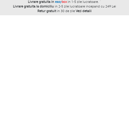
Livrare gratuita in
easy
box
in 1-5 zile lucratoare.
`
Livrare gratuita la domiciliu
in 2-5 zile lucratoare incepand cu 249 Lei
Retur gratuit
in 30 de zile
Vezi detalii