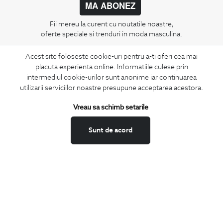
MA ABONEZ
Fii mereu la curent cu noutatile noastre,
oferte speciale si trenduri in moda masculina.
Acest site foloseste cookie-uri pentru a-ti oferi cea mai
CONCIERGE
placuta experienta online. Informatiile culese prin
Termeni si conditii
intermediul cookie-urilor sunt anonime iar continuarea
Schimburi si retur
utilizarii serviciilor noastre presupune acceptarea acestora.
Securitatea datelor
Vreau sa schimb setarile
Feedback site
ANPC
Sunt de acord
SOL
BIGOTTI
Contact
Magazine
Cariere
Intrebari frecvente