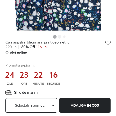
camasa slim bleumarin print geometric
290
Lei
| -60% Off
116
Lei
Outlet online
Promotia expira in:
24
23
22
15
ZILE
ORE
MINUTE
SECUNDE
Ghid de marimi
Selectati marimea
ADAUGA IN COS