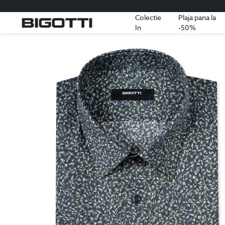
Colectie
Plaja pana la
In
-50%