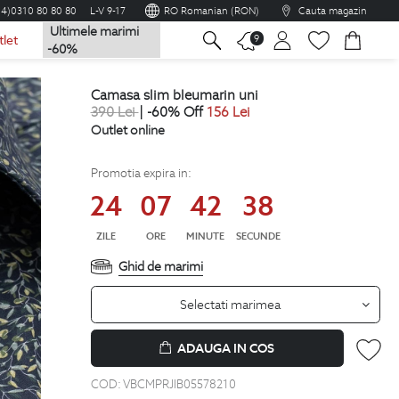
04)0310 80 80 80
L-V 9-17
RO Romanian (RON)
Cauta magazin
Ultimele marimi
na
9
tlet
-60%
camasa slim bleumarin uni
390
Lei
| -60% Off
156
Lei
Outlet online
Promotia expira in:
24
07
42
37
ZILE
ORE
MINUTE
SECUNDE
Ghid de marimi
Selectati marimea
ADAUGA IN COS
COD:
VBCMPRJIB05578210