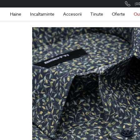
(0
Romania
Roma
Haine
Incaltaminte
Accesorii
Tinute
Oferte
Ou