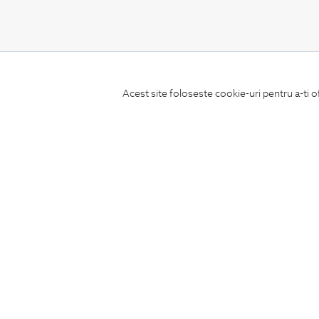
CONCIERGE
Acest site foloseste cookie-uri pentru a-ti o
Termeni si conditii
Schimburi si retur
Securitatea datelor
Feedback site
ANPC
SOL