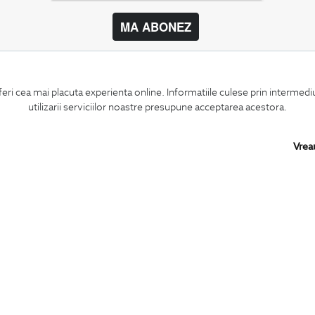
MA ABONEZ
BIGOTTI
SHARE
feri cea mai placuta experienta online. Informatiile culese prin intermed
Contact
Facebook
utilizarii serviciilor noastre presupune acceptarea acestora.
Magazine
LinkedIn
Cariere
Twitter
Intrebari frecvente
Pinterest
Vrea
Preturi retusuri
Instagram
Sitemap
PARTENERI IN
ROMANIA: