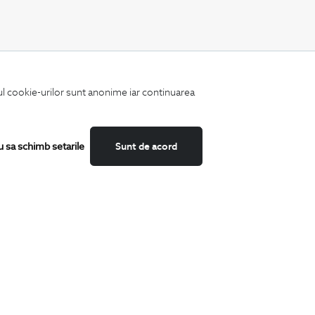
CATEGORII
iul cookie-urilor sunt anonime iar continuarea
Camasi
Tricouri
Sacouri
Costume
u sa schimb setarile
Sunt de acord
Incaltaminte
Pantaloni
Accesorii