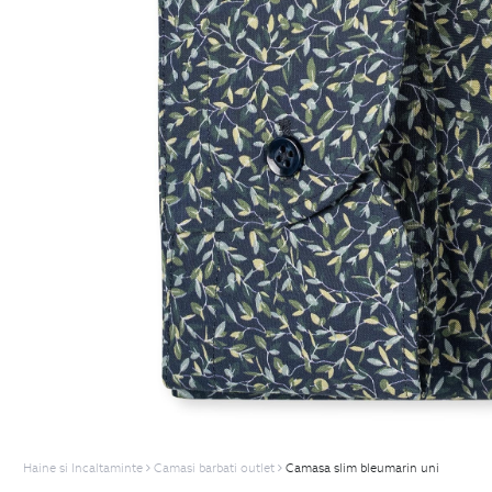
Haine si Incaltaminte
Camasi barbati outlet
Camasa slim bleumarin uni