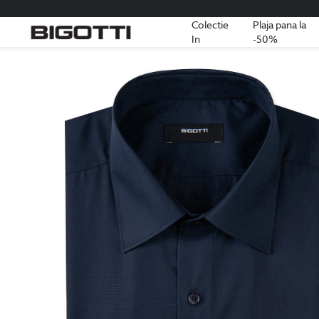
Colectie
Plaja pana la
In
-50%