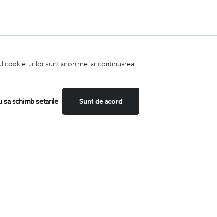
iul cookie-urilor sunt anonime iar continuarea
u sa schimb setarile
Sunt de acord
Fii mereu la curent cu noutatile noastre,
oferte speciale si trenduri in moda masculina.