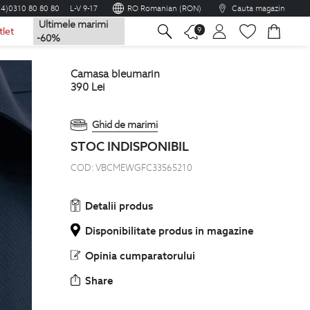
04)0310 80 80 80
L-V 9-17
RO Romanian (RON)
Cauta magazin
Ultimele marimi
na
9
tlet
-60%
camasa bleumarin
390
Lei
Ghid de marimi
STOC INDISPONIBIL
COD:
VBCMEWGFC33565210
Detalii produs
Disponibilitate produs in magazine
Opinia cumparatorului
Share