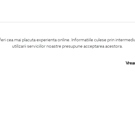
feri cea mai placuta experienta online. Informatiile culese prin intermed
utilizarii serviciilor noastre presupune acceptarea acestora.
Vrea
Confirm ca am peste 16 ani si doresc sa primesc
email-uri de informare
la adresa indicata.
MA ABONEZ