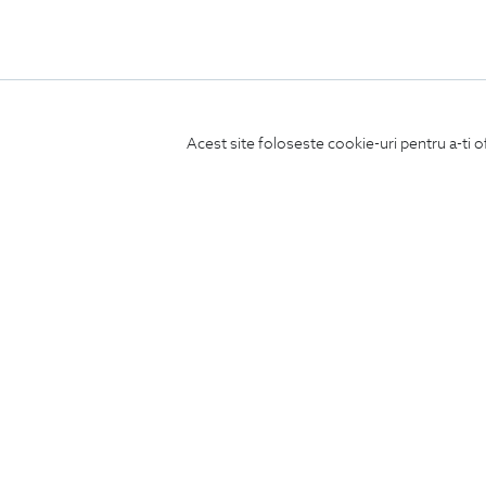
Acest site foloseste cookie-uri pentru a-ti o
ABONEAZA-TE
LA NEWSLETTER