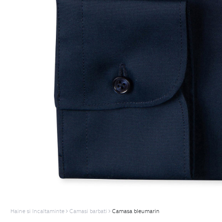
Haine si Incaltaminte
Camasi barbati
Camasa bleumarin