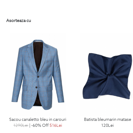
Asorteaza cu
sacou canaletto bleu in carouri
batista bleumarin matase
1290
Lei
| -60% Off
516
Lei
120
Lei