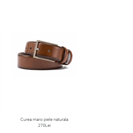
curea maro piele naturala
270
Lei