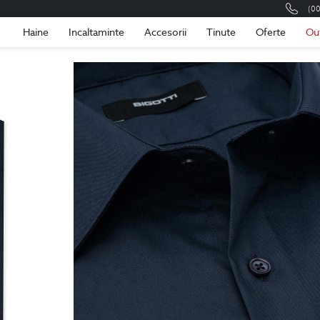
(0
Romania
Roma
Haine
Incaltaminte
Accesorii
Tinute
Oferte
Ou