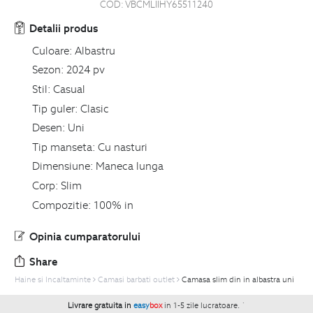
COD:
VBCMLIIHY65511240
Detalii produs
Culoare:
Albastru
Sezon:
2024 pv
Stil:
Casual
Tip guler:
Clasic
Desen:
Uni
Tip manseta:
Cu nasturi
Dimensiune:
Maneca lunga
Corp:
Slim
Compozitie:
100% in
Opinia cumparatorului
Share
Haine si Incaltaminte
Camasi barbati outlet
Camasa slim din in albastra uni
Livrare gratuita in
easy
box
in 1-5 zile lucratoare.
`