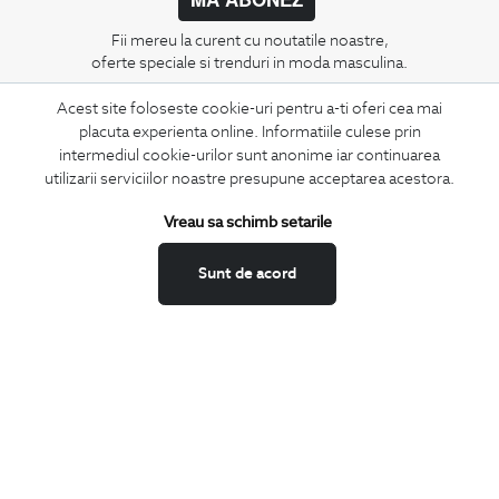
Fii mereu la curent cu noutatile noastre,
oferte speciale si trenduri in moda masculina.
Acest site foloseste cookie-uri pentru a-ti oferi cea mai
CONCIERGE
placuta experienta online. Informatiile culese prin
Termeni si conditii
intermediul cookie-urilor sunt anonime iar continuarea
Schimburi si retur
utilizarii serviciilor noastre presupune acceptarea acestora.
Securitatea datelor
Vreau sa schimb setarile
Feedback site
ANPC
Sunt de acord
SOL
BIGOTTI
Contact
Magazine
Cariere
Intrebari frecvente