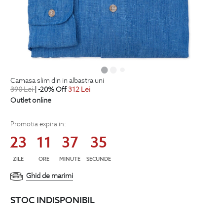
camasa slim din in albastra uni
390
Lei
| -20% Off
312
Lei
Outlet online
Promotia expira in:
23
11
37
34
ZILE
ORE
MINUTE
SECUNDE
Ghid de marimi
STOC INDISPONIBIL