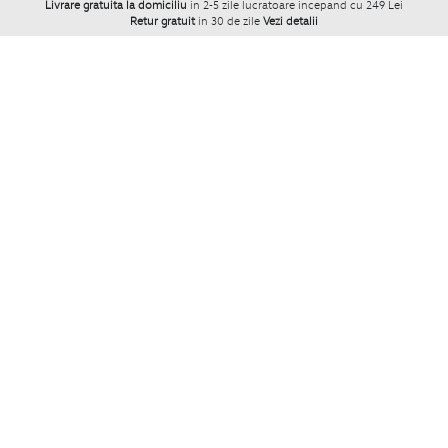
Livrare gratuita la domiciliu
in 2-5 zile lucratoare incepand cu 249 Lei
Retur gratuit
in 30 de zile
Vezi detalii