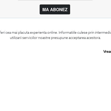
MA ABONEZ
BIGOTTI
SHARE
feri cea mai placuta experienta online. Informatiile culese prin intermed
Contact
Facebook
utilizarii serviciilor noastre presupune acceptarea acestora.
Magazine
LinkedIn
Cariere
Twitter
Intrebari frecvente
Pinterest
Vrea
Preturi retusuri
Instagram
Sitemap
PARTENERI IN
ROMANIA: