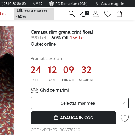
04)0310 80 80 80
L-V 9-17
RO Romanian (RON)
Cauta magazin
Ultimele marimi
na
9
tlet
-60%
camasa slim grena print floral
390
Lei
| -60% Off
156
Lei
Outlet online
Promotia expira in:
24
12
09
31
ZILE
ORE
MINUTE
SECUNDE
Ghid de marimi
Selectati marimea
ADAUGA IN COS
COD:
VBCMPRJIB06578210