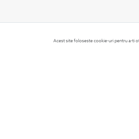
CONCIERGE
Acest site foloseste cookie-uri pentru a-ti o
Termeni si conditii
Schimburi si retur
Securitatea datelor
Feedback site
ANPC
SOL