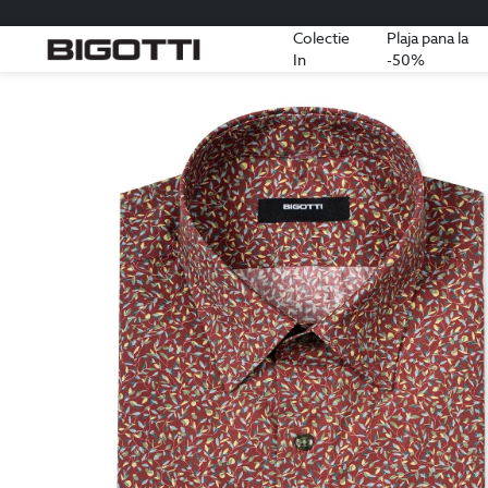
Colectie
Plaja pana la
In
-50%