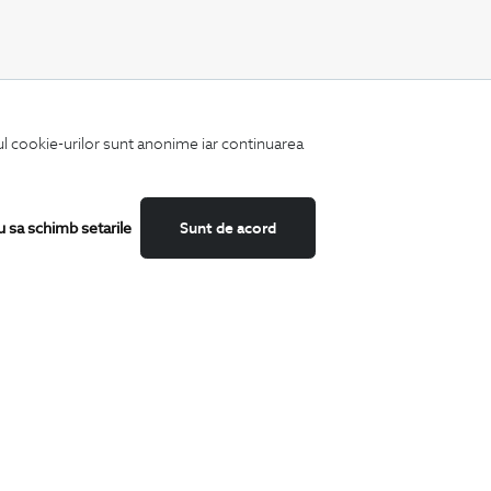
CATEGORII
iul cookie-urilor sunt anonime iar continuarea
Camasi
Tricouri
Sacouri
Costume
u sa schimb setarile
Sunt de acord
Incaltaminte
Pantaloni
Accesorii