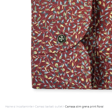
Haine si Incaltaminte
Camasi barbati outlet
Camasa slim grena print floral