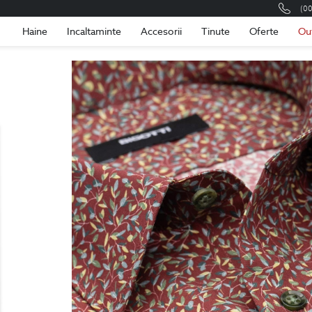
(0
Romania
Roma
Haine
Incaltaminte
Accesorii
Tinute
Oferte
Ou