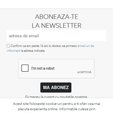
ABONEAZA-TE
LA NEWSLETTER
Confirm ca am peste 16 ani si doresc sa primesc
email-uri de
informare
la adresa indicata.
MA ABONEZ
Fii mereu la curent cu noutatile noastre,
oferte speciale si trenduri in moda masculina.
Acest site foloseste cookie-uri pentru a-ti oferi cea mai
placuta experienta online. Informatiile culese prin