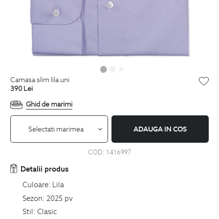
camasa slim lila uni
390
Lei
Ghid de marimi
Selectati marimea
ADAUGA IN COS
COD:
1416997
Detalii produs
Culoare:
Lila
Sezon:
2025 pv
Stil:
Clasic