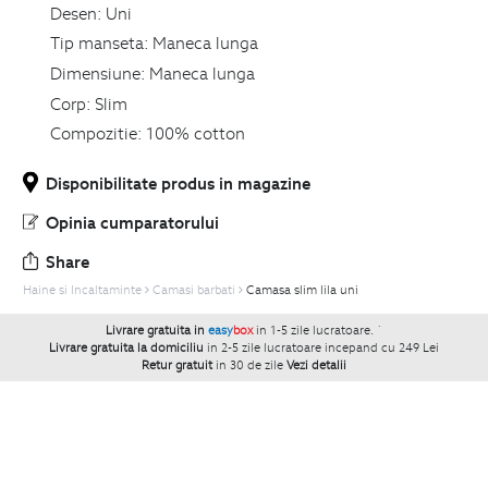
Desen:
Uni
Tip manseta:
Maneca lunga
Dimensiune:
Maneca lunga
Corp:
Slim
Compozitie:
100% cotton
Disponibilitate produs in magazine
Opinia cumparatorului
Share
Haine si Incaltaminte
Camasi barbati
Camasa slim lila uni
Livrare gratuita in
easy
box
in 1-5 zile lucratoare.
`
Livrare gratuita la domiciliu
in 2-5 zile lucratoare incepand cu 249 Lei
Retur gratuit
in 30 de zile
Vezi detalii