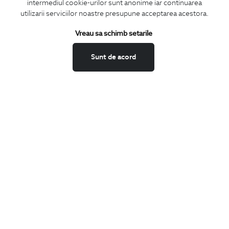
CONCIERGE
intermediul cookie-urilor sunt anonime iar continuarea
utilizarii serviciilor noastre presupune acceptarea acestora.
Termeni si conditii
Schimburi si retur
Vreau sa schimb setarile
Securitatea datelor
Sunt de acord
Feedback site
ANPC
SOL
BIGOTTI
Contact
Magazine
Cariere
Intrebari frecvente
Preturi retusuri
Sitemap
SHARE