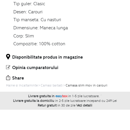
Tip guler:
Clasic
Desen:
Carouri
Tip manseta:
Cu nasturi
Dimensiune:
Maneca lunga
Corp:
Slim
Compozitie:
100% cotton
Disponibilitate produs in magazine
Opinia cumparatorului
Share
Haine si Incaltaminte
Camasi barbati
Camasa slim mov in carouri
Livrare gratuita in
easy
box
in 1-5 zile lucratoare.
`
Livrare gratuita la domiciliu
in 2-5 zile lucratoare incepand cu 249 Lei
Retur gratuit
in 30 de zile
Vezi detalii