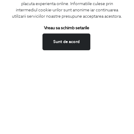
placuta experienta online. Informatiile culese prin
CONCIERGE
intermediul cookie-urilor sunt anonime iar continuarea
Termeni si conditii
utilizarii serviciilor noastre presupune acceptarea acestora.
Schimburi si retur
Vreau sa schimb setarile
Securitatea datelor
Feedback site
Sunt de acord
ANPC
SOL
BIGOTTI
Contact
Magazine
Cariere
Intrebari frecvente
Preturi retusuri
Sitemap