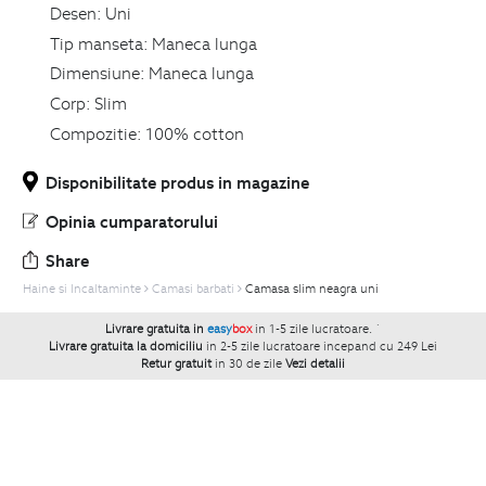
Desen:
Uni
Tip manseta:
Maneca lunga
Dimensiune:
Maneca lunga
Corp:
Slim
Compozitie:
100% cotton
Disponibilitate produs in magazine
Opinia cumparatorului
Share
Haine si Incaltaminte
Camasi barbati
Camasa slim neagra uni
Livrare gratuita in
easy
box
in 1-5 zile lucratoare.
`
Livrare gratuita la domiciliu
in 2-5 zile lucratoare incepand cu 249 Lei
Retur gratuit
in 30 de zile
Vezi detalii