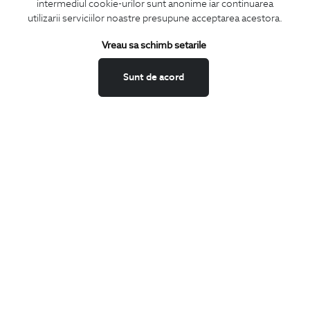
CONCIERGE
intermediul cookie-urilor sunt anonime iar continuarea
utilizarii serviciilor noastre presupune acceptarea acestora.
Termeni si conditii
Schimburi si retur
Vreau sa schimb setarile
Securitatea datelor
Sunt de acord
Feedback site
ANPC
SOL
BIGOTTI
Contact
Magazine
Cariere
Intrebari frecvente
Preturi retusuri
Sitemap
SHARE