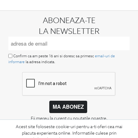
ABONEAZA-TE
LA NEWSLETTER
Confirm ca am peste 16 ani si doresc sa primesc
email-uri de
informare
la adresa indicata.
MA ABONEZ
Fii mereu la curent cu noutatile noastre,
oferte speciale si trenduri in moda masculina.
Acest site foloseste cookie-uri pentru a-ti oferi cea mai
placuta experienta online. Informatiile culese prin