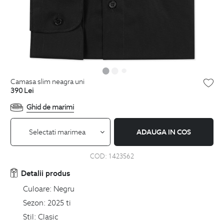
camasa slim neagra uni
390
Lei
Ghid de marimi
Selectati marimea
ADAUGA IN COS
COD:
1423562
Detalii produs
Culoare:
Negru
Sezon:
2025 ti
Stil:
Clasic