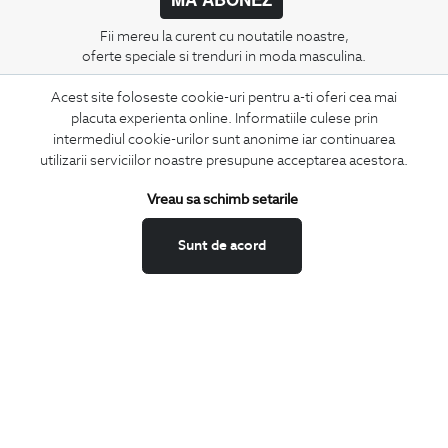
Fii mereu la curent cu noutatile noastre,
oferte speciale si trenduri in moda masculina.
Acest site foloseste cookie-uri pentru a-ti oferi cea mai
CONCIERGE
placuta experienta online. Informatiile culese prin
Termeni si conditii
intermediul cookie-urilor sunt anonime iar continuarea
Schimburi si retur
utilizarii serviciilor noastre presupune acceptarea acestora.
Securitatea datelor
Vreau sa schimb setarile
Feedback site
ANPC
Sunt de acord
SOL
BIGOTTI
Contact
Magazine
Cariere
Intrebari frecvente