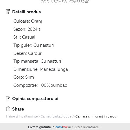
COD:
VBCMEWJIC26585240
Detalii produs
Culoare:
Oranj
Sezon:
2024 ti
Stil:
Casual
Tip guler:
Cu nasturi
Desen:
Carouri
Tip manseta:
Cu nasturi
Dimensiune:
Maneca lunga
Corp:
Slim
Compozitie:
100%bumbac
Opinia cumparatorului
Share
Haine si Incaltaminte
Camasi barbati outlet
Camasa slim oranj in carouri
Livrare gratuita in
easy
box
in 1-5 zile lucratoare.
`