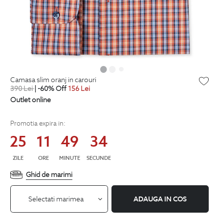
camasa slim oranj in carouri
390
Lei
| -60% Off
156
Lei
Outlet online
Promotia expira in:
25
11
49
33
ZILE
ORE
MINUTE
SECUNDE
Ghid de marimi
Selectati marimea
ADAUGA IN COS