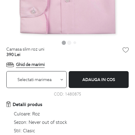
camasa slim roz uni
390
Lei
Ghid de marimi
Selectati marimea
ADAUGA IN COS
COD:
1480875
Detalii produs
Culoare:
Roz
Sezon:
Never out of stock
Stil:
Clasic