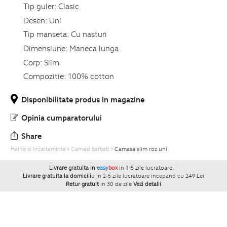
Tip guler:
Clasic
Desen:
Uni
Tip manseta:
Cu nasturi
Dimensiune:
Maneca lunga
Corp:
Slim
Compozitie:
100% cotton
Disponibilitate produs in magazine
Opinia cumparatorului
Share
Haine si Incaltaminte
Camasi barbati
Camasa slim roz uni
Livrare gratuita in
easy
box
in 1-5 zile lucratoare.
`
Livrare gratuita la domiciliu
in 2-5 zile lucratoare incepand cu 249 Lei
Retur gratuit
in 30 de zile
Vezi detalii