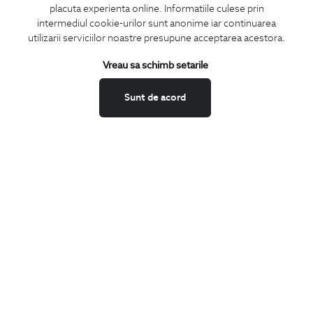
placuta experienta online. Informatiile culese prin
CONCIERGE
intermediul cookie-urilor sunt anonime iar continuarea
Termeni si conditii
utilizarii serviciilor noastre presupune acceptarea acestora.
Schimburi si retur
Vreau sa schimb setarile
Securitatea datelor
Feedback site
Sunt de acord
ANPC
SOL
BIGOTTI
Contact
Magazine
Cariere
Intrebari frecvente
Preturi retusuri
Sitemap