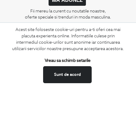
Fii mereu la curent cu noutatile noastre,
oferte speciale si trenduri in moda masculina.
Acest site foloseste cookie-uri pentru a-ti oferi cea mai
CONCIERGE
placuta experienta online. Informatiile culese prin
Termeni si conditii
intermediul cookie-urilor sunt anonime iar continuarea
Schimburi si retur
utilizarii serviciilor noastre presupune acceptarea acestora.
Securitatea datelor
Vreau sa schimb setarile
Feedback site
ANPC
Sunt de acord
SOL
BIGOTTI
Contact
Magazine
Cariere
Intrebari frecvente