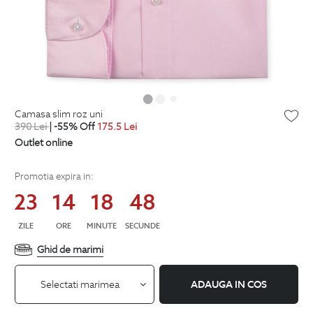
camasa slim roz uni
390
Lei
| -55% Off
175.5
Lei
Outlet online
Promotia expira in:
23
14
18
47
ZILE
ORE
MINUTE
SECUNDE
Ghid de marimi
Selectati marimea
ADAUGA IN COS