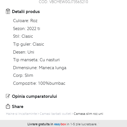
COD:
VBCMEW0GJ73565210
Detalii produs
Culoare:
Roz
Sezon:
2022 ti
Stil:
Clasic
Tip guler:
Clasic
Desen:
Uni
Tip manseta:
Cu nasturi
Dimensiune:
Maneca lunga
Corp:
Slim
Compozitie:
100%bumbac
Opinia cumparatorului
Share
Haine si Incaltaminte
Camasi barbati outlet
Camasa slim roz uni
Livrare gratuita in
easy
box
in 1-5 zile lucratoare.
`