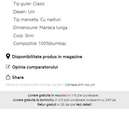
Tip guler:
Clasic
Desen:
Uni
Tip manseta:
Cu nasturi
Dimensiune:
Maneca lunga
Corp:
Slim
Compozitie:
100%bumbac
Disponibilitate produs in magazine
Opinia cumparatorului
Share
Haine si Incaltaminte
Camasi barbati
Camasa slim roz uni
Livrare gratuita in
easy
box
in 1-5 zile lucratoare.
`
Livrare gratuita la domiciliu
in 2-5 zile lucratoare incepand cu 249 Lei
Retur gratuit
in 30 de zile
Vezi detalii