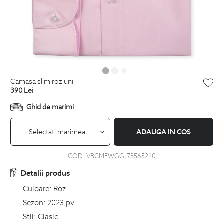
camasa slim roz uni
390
Lei
Ghid de marimi
Selectati marimea
ADAUGA IN COS
COD:
VBCMEWGGJ73565210
Detalii produs
Culoare:
Roz
Sezon:
2023 pv
Stil:
Clasic