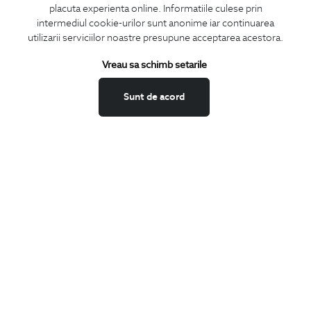
placuta experienta online. Informatiile culese prin
CONCIERGE
intermediul cookie-urilor sunt anonime iar continuarea
Termeni si conditii
utilizarii serviciilor noastre presupune acceptarea acestora.
Schimburi si retur
Vreau sa schimb setarile
Securitatea datelor
Feedback site
Sunt de acord
ANPC
SOL
BIGOTTI
Contact
Magazine
Cariere
Intrebari frecvente
Preturi retusuri
Sitemap