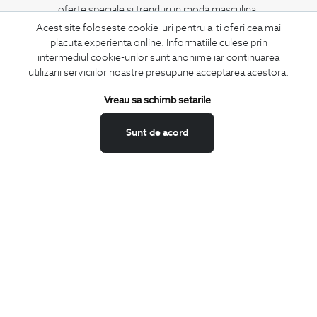
oferte speciale si trenduri in moda masculina.
Acest site foloseste cookie-uri pentru a-ti oferi cea mai
placuta experienta online. Informatiile culese prin
CONCIERGE
intermediul cookie-urilor sunt anonime iar continuarea
Termeni si conditii
utilizarii serviciilor noastre presupune acceptarea acestora.
Schimburi si retur
Vreau sa schimb setarile
Securitatea datelor
Feedback site
Sunt de acord
ANPC
SOL
BIGOTTI
Contact
Magazine
Cariere
Intrebari frecvente
Preturi retusuri
Sitemap