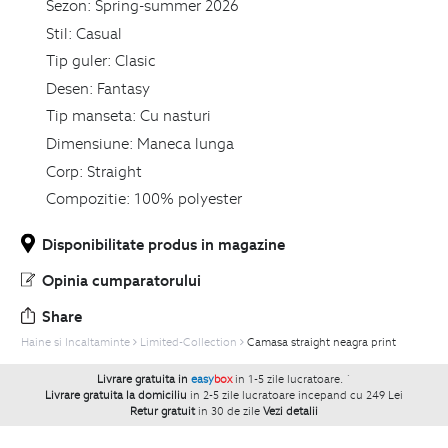
Sezon:
Spring-summer 2026
Stil:
Casual
Tip guler:
Clasic
Desen:
Fantasy
Tip manseta:
Cu nasturi
Dimensiune:
Maneca lunga
Corp:
Straight
Compozitie:
100% polyester
Disponibilitate produs in magazine
Opinia cumparatorului
Share
Haine si Incaltaminte
Limited-Collection
Camasa straight neagra print
Livrare gratuita in
easy
box
in 1-5 zile lucratoare.
`
Livrare gratuita la domiciliu
in 2-5 zile lucratoare incepand cu 249 Lei
Retur gratuit
in 30 de zile
Vezi detalii