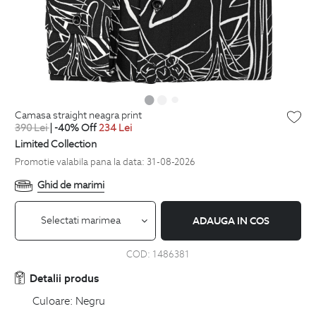
camasa straight neagra print
390
Lei
| -40% Off
234
Lei
Limited Collection
Promotie valabila pana la data: 31-08-2026
Ghid de marimi
Selectati marimea
ADAUGA IN COS
COD:
1486381
Detalii produs
Culoare:
Negru