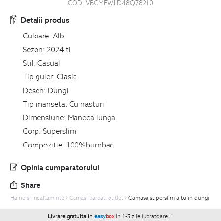
COD:
VBCMEWJID48Q78210
Detalii produs
Culoare:
Alb
Sezon:
2024 ti
Stil:
Casual
Tip guler:
Clasic
Desen:
Dungi
Tip manseta:
Cu nasturi
Dimensiune:
Maneca lunga
Corp:
Superslim
Compozitie:
100%bumbac
Opinia cumparatorului
Share
Haine si Incaltaminte
Camasi barbati outlet
Camasa superslim alba in dungi
Livrare gratuita in
easy
box
in 1-5 zile lucratoare.
`