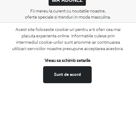
Fii mereu la curent cu noutatile noastre,
oferte speciale si trenduri in moda masculina.
Acest site foloseste cookie-uri pentru a-ti oferi cea mai
CONCIERGE
placuta experienta online. Informatiile culese prin
Termeni si conditii
intermediul cookie-urilor sunt anonime iar continuarea
Schimburi si retur
utilizarii serviciilor noastre presupune acceptarea acestora.
Securitatea datelor
Vreau sa schimb setarile
Feedback site
ANPC
Sunt de acord
SOL
BIGOTTI
Contact
Magazine
Cariere
Intrebari frecvente