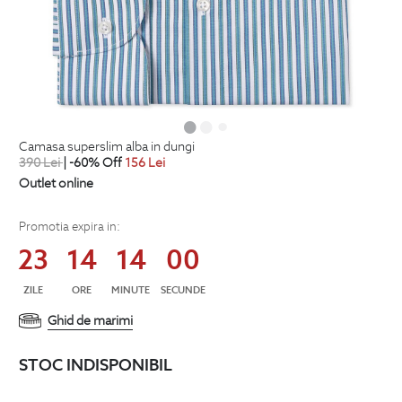
camasa superslim alba in dungi
390
Lei
| -60% Off
156
Lei
Outlet online
Promotia expira in:
23
14
13
59
ZILE
ORE
MINUTE
SECUNDE
Ghid de marimi
STOC INDISPONIBIL