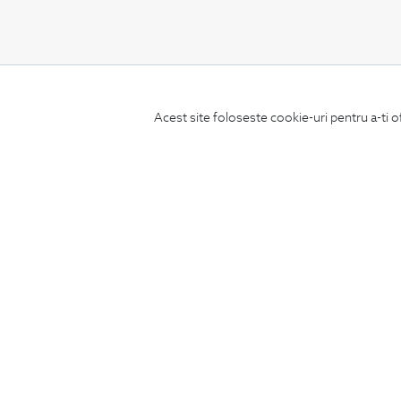
CONCIERGE
Acest site foloseste cookie-uri pentru a-ti o
Termeni si conditii
Schimburi si retur
Securitatea datelor
Feedback site
ANPC
SOL