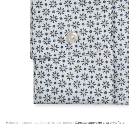
Haine si Incaltaminte
Camasi barbati outlet
Camasa superslim alba print floral