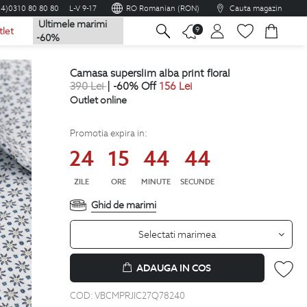
04)0310 80 80 80
L-V 9-17
RO Romanian (RON)
Cauta magazin
Ultimele marimi
na
9
tlet
-60%
camasa superslim alba print floral
390
Lei
| -60% Off
156
Lei
Outlet online
Promotia expira in:
24
15
44
43
ZILE
ORE
MINUTE
SECUNDE
Ghid de marimi
Selectati marimea
ADAUGA IN COS
COD:
VBCMPRJIC27Q78240