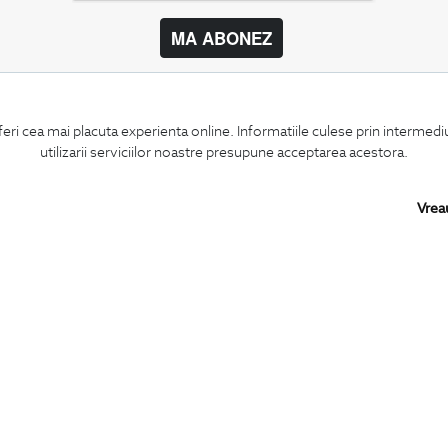
MA ABONEZ
BIGOTTI
SHARE
feri cea mai placuta experienta online. Informatiile culese prin intermed
Contact
Facebook
utilizarii serviciilor noastre presupune acceptarea acestora.
Magazine
LinkedIn
Cariere
Twitter
Intrebari frecvente
Pinterest
Vrea
Preturi retusuri
Instagram
Sitemap
PARTENERI IN
ROMANIA: