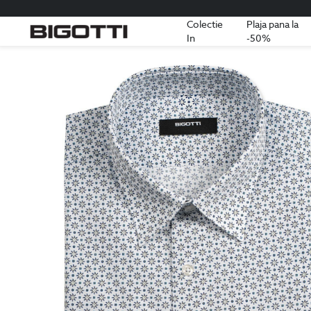
Colectie
Plaja pana la
In
-50%