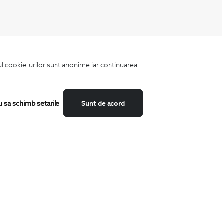
CATEGORII
iul cookie-urilor sunt anonime iar continuarea
Camasi
Tricouri
Sacouri
Costume
u sa schimb setarile
Sunt de acord
Incaltaminte
Pantaloni
Accesorii