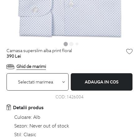
camasa superslim alba print floral
390
Lei
Ghid de marimi
Selectati marimea
ADAUGA IN COS
COD:
1426004
Detalii produs
Culoare:
Alb
Sezon:
Never out of stock
Stil:
Clasic