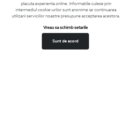
placuta experienta online. Informatiile culese prin
CONCIERGE
intermediul cookie-urilor sunt anonime iar continuarea
Termeni si conditii
utilizarii serviciilor noastre presupune acceptarea acestora.
Schimburi si retur
Vreau sa schimb setarile
Securitatea datelor
Feedback site
Sunt de acord
ANPC
SOL
BIGOTTI
Contact
Magazine
Cariere
Intrebari frecvente
Preturi retusuri
Sitemap