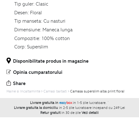
Tip guler:
Clasic
Desen:
Floral
Tip manseta:
Cu nasturi
Dimensiune:
Maneca lunga
Compozitie:
100% cotton
Corp:
Superslim
Disponibilitate produs in magazine
Opinia cumparatorului
Share
Haine si Incaltaminte
Camasi barbati
Camasa superslim alba print floral
Livrare gratuita in
easy
box
in 1-5 zile lucratoare.
`
Livrare gratuita la domiciliu
in 2-5 zile lucratoare incepand cu 249 Lei
Retur gratuit
in 30 de zile
Vezi detalii