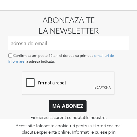
ABONEAZA-TE
LA NEWSLETTER
Confirm ca am peste 16 ani si doresc sa primesc
email-uri de
informare
la adresa indicata.
MA ABONEZ
Fii mereu la curent cu noutatile noastre,
oferte speciale si trenduri in moda masculina.
Acest site foloseste cookie-uri pentru a-ti oferi cea mai
placuta experienta online. Informatiile culese prin