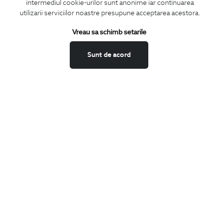
CONCIERGE
intermediul cookie-urilor sunt anonime iar continuarea
utilizarii serviciilor noastre presupune acceptarea acestora.
Termeni si conditii
Schimburi si retur
Vreau sa schimb setarile
Securitatea datelor
Sunt de acord
Feedback site
ANPC
SOL
BIGOTTI
Contact
Magazine
Cariere
Intrebari frecvente
Preturi retusuri
Sitemap
SHARE