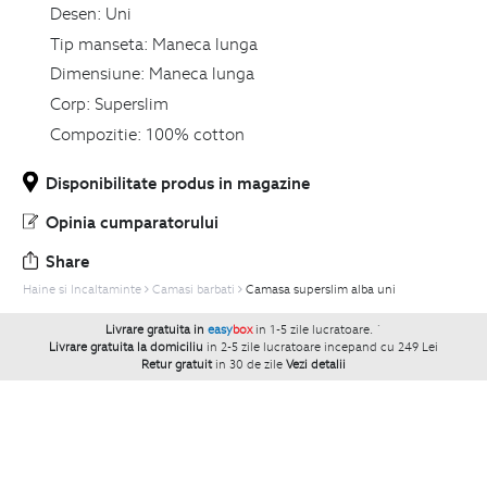
Desen:
Uni
Tip manseta:
Maneca lunga
Dimensiune:
Maneca lunga
Corp:
Superslim
Compozitie:
100% cotton
Disponibilitate produs in magazine
Opinia cumparatorului
Share
Haine si Incaltaminte
Camasi barbati
Camasa superslim alba uni
Livrare gratuita in
easy
box
in 1-5 zile lucratoare.
`
Livrare gratuita la domiciliu
in 2-5 zile lucratoare incepand cu 249 Lei
Retur gratuit
in 30 de zile
Vezi detalii