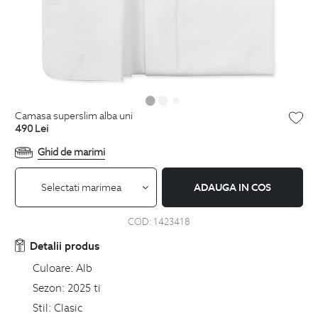
camasa superslim alba uni
490
Lei
Ghid de marimi
Selectati marimea
ADAUGA IN COS
COD:
1423418
Detalii produs
Culoare:
Alb
Sezon:
2025 ti
Stil:
Clasic