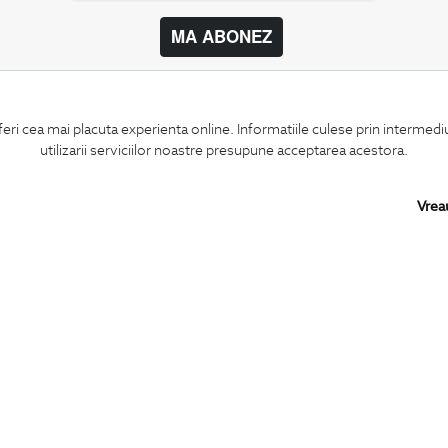
MA ABONEZ
BIGOTTI
SHARE
feri cea mai placuta experienta online. Informatiile culese prin intermed
Contact
Facebook
utilizarii serviciilor noastre presupune acceptarea acestora.
Magazine
LinkedIn
Cariere
Twitter
Intrebari frecvente
Pinterest
Vrea
Preturi retusuri
Instagram
Sitemap
PARTENERI IN
ROMANIA: