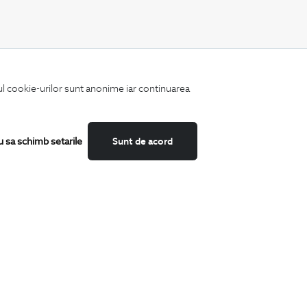
CATEGORII
iul cookie-urilor sunt anonime iar continuarea
Camasi
Tricouri
Sacouri
Costume
u sa schimb setarile
Sunt de acord
Incaltaminte
Pantaloni
Accesorii