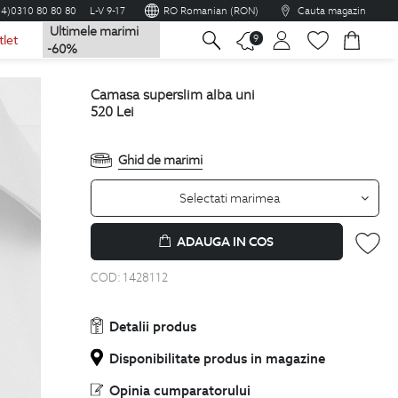
04)0310 80 80 80
L-V 9-17
RO Romanian (RON)
Cauta magazin
Ultimele marimi
na
9
tlet
-60%
camasa superslim alba uni
520
Lei
Ghid de marimi
Selectati marimea
ADAUGA IN COS
COD:
1428112
Detalii produs
Disponibilitate produs in magazine
Opinia cumparatorului