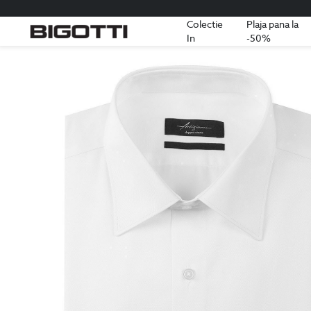
Colectie
Plaja pana la
In
-50%