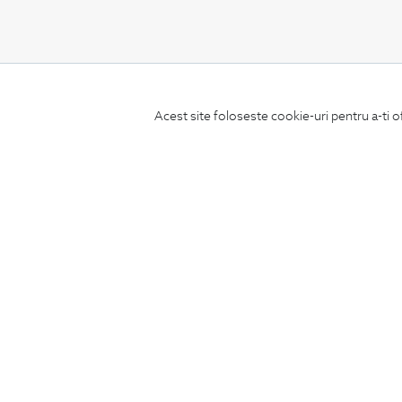
CONCIERGE
Acest site foloseste cookie-uri pentru a-ti o
Termeni si conditii
Schimburi si retur
Securitatea datelor
Feedback site
ANPC
SOL