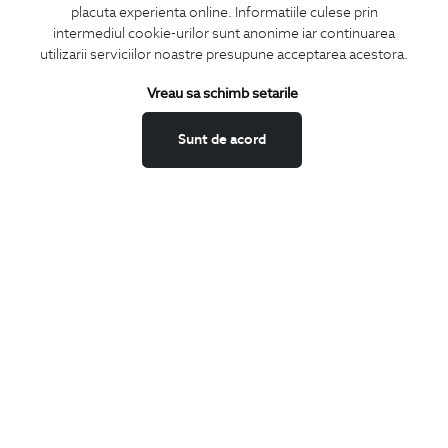
placuta experienta online. Informatiile culese prin
CONCIERGE
intermediul cookie-urilor sunt anonime iar continuarea
Termeni si conditii
utilizarii serviciilor noastre presupune acceptarea acestora.
Schimburi si retur
Vreau sa schimb setarile
Securitatea datelor
Feedback site
Sunt de acord
ANPC
SOL
BIGOTTI
Contact
Magazine
Cariere
Intrebari frecvente
Preturi retusuri
Sitemap