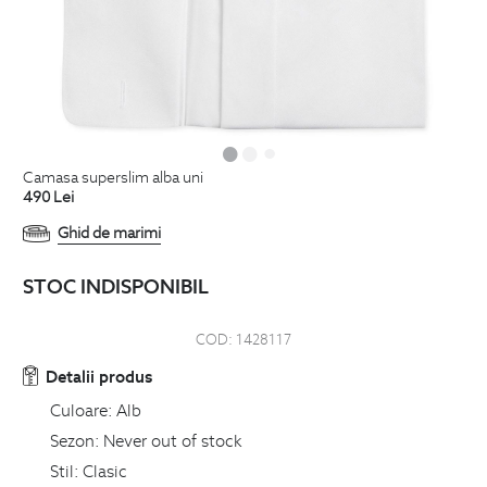
camasa superslim alba uni
490
Lei
Ghid de marimi
STOC INDISPONIBIL
COD:
1428117
Detalii produs
Culoare:
Alb
Sezon:
Never out of stock
Stil:
Clasic