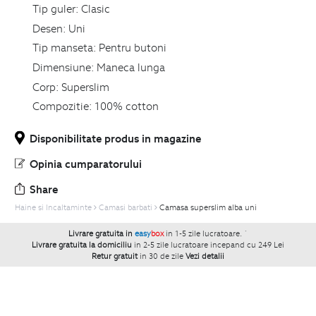
Tip guler:
Clasic
Desen:
Uni
Tip manseta:
Pentru butoni
Dimensiune:
Maneca lunga
Corp:
Superslim
Compozitie:
100% cotton
Disponibilitate produs in magazine
Opinia cumparatorului
Share
Haine si Incaltaminte
Camasi barbati
Camasa superslim alba uni
Livrare gratuita in
easy
box
in 1-5 zile lucratoare.
`
Livrare gratuita la domiciliu
in 2-5 zile lucratoare incepand cu 249 Lei
Retur gratuit
in 30 de zile
Vezi detalii